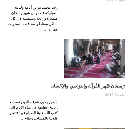
رشا محمد تتزين أيامه ولياليه
المباركة فطقوس شهر رمضان
متميزة ورائعة ومدهشة في كل
أماكن ومناطق محافظة المحويت
فما إن…
رَمضَان شَهر القُرآن والتوَاصِي والإحْسَان
مايو 21, 2019
مطهر يحيى شرف الدين نفحات
ربانية عظيمة في هذه الأيام التي
كتب الله علينا الصيام فيها فتتعلق
قلوبنا بالمساجد وتقام…