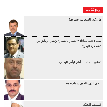
آراء وكتابات
هل تكرّر السعودية أخطاءها؟
صنعاء تثبت معادلة “الحصار بالحصار” وتحذر الرياض من
“عسكرة البحر”
تلاشي التحالفات أمام البأس اليماني
الحق الذي يخافون سماع صوته
فليشهد الثقلان