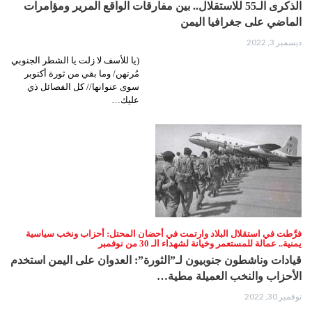
الذكرى الـ55 للاستقلال.. بين مفارقات الواقع المرير ومؤامرات
الماضي على جغرافيا اليمن
ديسمبر 3, 2022
(يا للأسف لا زلت يا الشطر الجنوبي
مُرتهن/ وما بقي من ثورة أكتوبر
سوى عنوانها// كل الفصائل ذي
عليك…
فرَّطت في استقلال البلاد وارتمت في أحضان المحتل: أحزاب ونخب سياسية
يمنية.. عمالة للمستعمر وخيانة لشهداء الـ 30 من نوفمبر
قيادات وناشطون جنوبيون لـ”الثورة”: العدوان على اليمن استخدم
الأحزاب والنخب العميلة مطية…
نوفمبر 30, 2022