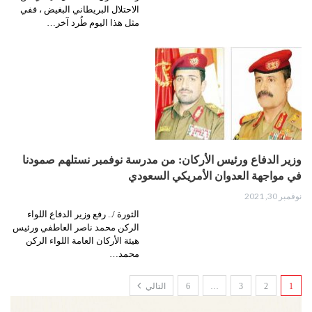
الاحتلال البريطاني البغيض ، ففي
مثل هذا اليوم طُرد آخر…
وزير الدفاع ورئيس الأركان: من مدرسة نوفمبر نستلهم صمودنا
في مواجهة العدوان الأمريكي السعودي
نوفمبر 30, 2021
الثورة /.. رفع وزير الدفاع اللواء
الركن محمد ناصر العاطفي ورئيس
هيئة الأركان العامة اللواء الركن
محمد…
1
2
3
…
6
التالي