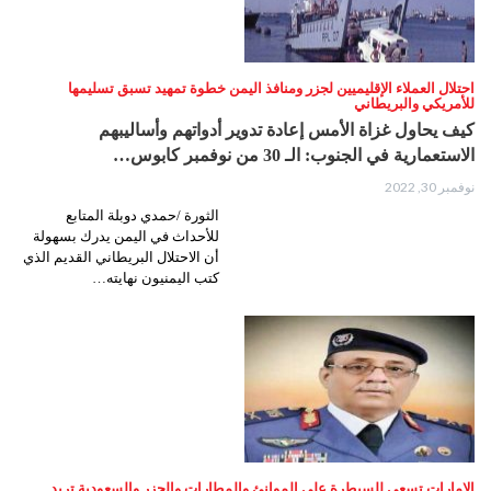
احتلال العملاء الإقليميين لجزر ومنافذ اليمن خطوة تمهيد تسبق تسليمها
للأمريكي والبريطاني
كيف يحاول غزاة الأمس إعادة تدوير أدواتهم وأساليبهم
الاستعمارية في الجنوب: الـ 30 من نوفمبر كابوس…
نوفمبر 30, 2022
الثورة /حمدي دوبلة المتابع
للأحداث في اليمن يدرك بسهولة
أن الاحتلال البريطاني القديم الذي
كتب اليمنيون نهايته…
الإمارات تسعى للسيطرة على الموانئ والمطارات والجزر والسعودية تريد