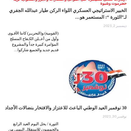
حضرموت وشبوة
الخبير الاستراتيجي العسكري اللواء الركن طيار عبدالله الجفري
لـ”الثورة “: المستعمر هو…
ديسمبر 2, 2021
(القومية) و(التحريـر) كانتا الأقـوى
وأول من أعــلن الكـفاح المسلح
المؤامرة كبيرة جداً والمشروع
قديم جديد والجميع شاركوا…
30 نوفمبر العيد الوطني الباعث للاعتزاز والافتخار بنضالات الأجداد
نوفمبر 30, 2021
الثورة / يحل اليوم العيد الرابع
والخمسون للاستقلال اليمني من