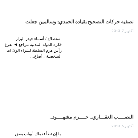
تصفية حركات التصحيح بقيادة الحمدي¡ وسالمين جعلت
أكتوبر 7, 2013
استطلاع / أسماء حيدر البزاز -
فكرة الدولة المدنية تتراجع ◄ تفرغ
رأس هرم السلطة لشراء الولاءات
الشخصية .. أضاع…
النصــــب العقـــاري.. جــــرم مشهــــود..
أكتوبر 6, 2013
ما إن تطأ قدماك أبواب بعض