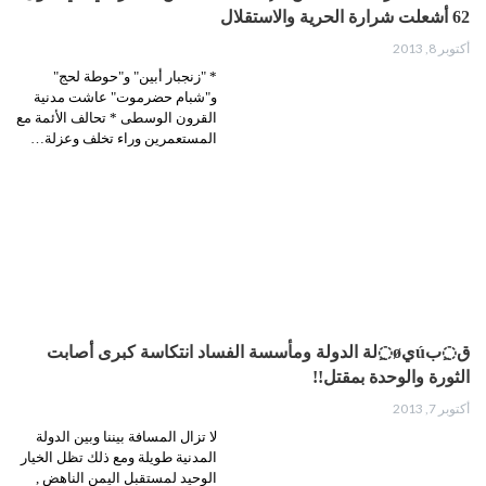
62 أشعلت شرارة الحرية والاستقلال
أكتوبر 8, 2013
* "زنجبار أبين" و"حوطة لحج"
و"شبام حضرموت" عاشت مدنية
القرون الوسطى * تحالف الأئمة مع
المستعمرين وراء تخلف وعزلة…
ق◌ِبúيø◌ِلة الدولة ومأسسة الفساد انتكاسة كبرى أصابت
الثورة والوحدة بمقتل!!
أكتوبر 7, 2013
لا تزال المسافة بيننا وبين الدولة
المدنية طويلة ومع ذلك تظل الخيار
الوحيد لمستقبل اليمن الناهض ,