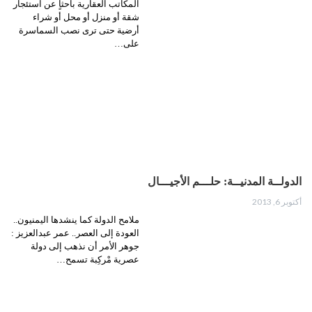
المكاتب العقارية باحثاٍ عن استئجار
شقة أو منزل أو محل أو شراء
أرضية حتى ترى نصب السماسرة
على…
الدولــة المدنيــة‮: ‬حلـــم الأجيـــال
أكتوبر 6, 2013
ملامح الدولة كما ينشدها اليمنيون..
العودة إلى العصر.. عمر عبدالعزيز :
جوهر الأمر أن نذهب إلى دولة
عصرية مْركِبة تسمح…