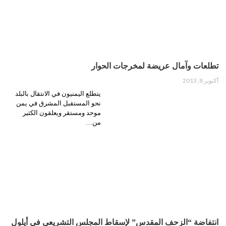
تطلعات وآمال عريضة لمخرجات الحوار
أكتوبر 8, 2013
يتطلع اليمنيون في‮ ‬الانتقال بالبلد
نحو المستقبل المشرق في‮ ‬يمن
موحد ومستقر ويعلقون الكثير
من…
انتفاضة “الزحف المقدس” لإسقاط المجلس التشريعي في أيلول