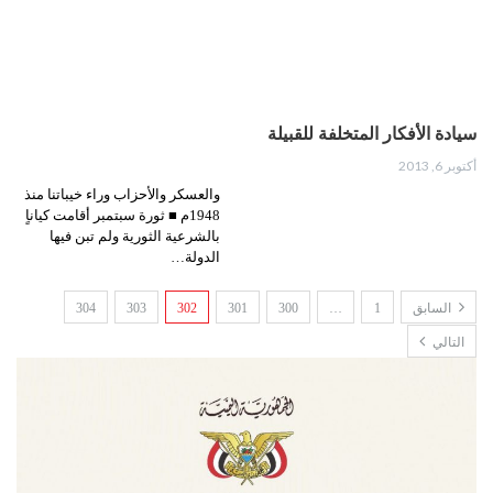
سيادة الأفكار المتخلفة للقبيلة
أكتوبر 6, 2013
والعسكر والأحزاب وراء خيباتنا منذ
1948م ■ ثورة سبتمبر أقامت كياناٍ
بالشرعية الثورية ولم تبن فيها
الدولة…
السابق
1
…
300
301
302
303
304
التالي