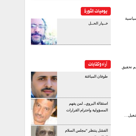
يوميات الثورة
سياسية
خــيار الحــل
آراء وكتابات
عم تحقيق
طوفان المباغتة
استقالة البروي.. لمن يفهم
المسؤولية واحترام القرارات
تشغيل…
الفشل ينتظر “مجلس السلام