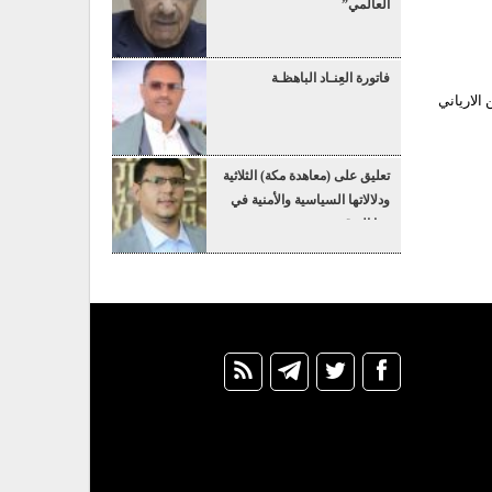
العالمي”
فاتورة العِنـاد الباهظـة
غضون ثلاث سنوات , بعد حركة 5 نوفمبر عيِن الارياني
تعليق على (معاهدة مكة) الثلاثية
ودلالاتها السياسية والأمنية في
هذا التوقيت