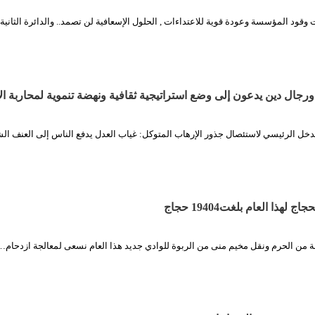
 وقود المؤسسة وعودة قوية للاعتداءات , الحلول الإسعافية لن تصمد.. والدائرة الثاني
ورجال دين يدعون إلى وضع استراتيجية ثقافية ونهضة تنموية لمحاربة ال
لمدخل الرئيسي لاستئصال جذور الإرهاب المتوكل: غياب العدل يدفع الناس إلى العنف الشـ
لهذا العام بلغت 19404حجاج
بة من الحرم ونقل مخيم منى من الربوة للوادي جديد هذا العام نسعى لمعالجة ازدحام…