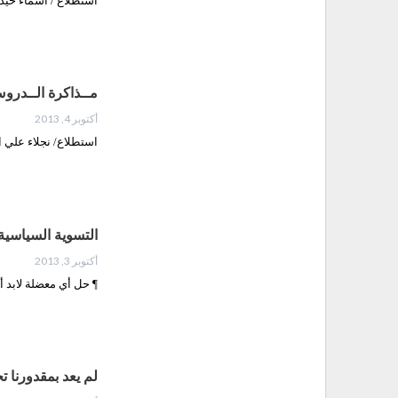
استطلاع / أسماء حيدر ال
مــذاكرة الــد‮‬‮‬
أكتوبر 4, 2013
استطلاع/ نجلاء علي‮‬‮
التسوية السيا‮‬‮‬
أكتوبر 3, 2013
¶ حل أي‮ ‬معضلة لا‮‬‮
لم يعد بمقدورنا ت