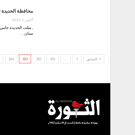
محافظة الحديدة تسترجع أداء (14) محافظا◌ٍ
أكتوبر 1, 2013
سنان…
السابق
1
…
301
302
303
304