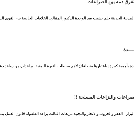
تفرق دمه بين الصراعات
المدنية الحديثة حلم تشتت بعد الوحدة الدكتور المقالح: الخلافات الجانبية بين القوى ال
ـــدة
بأهمية كبيرة¡ باعتبارها منطلقا◌ٍ لأهم محطات الثورة اليمنية¡ ورافدا◌ٍ من روافد د
الصراعات والنزاعات المسلحة !!
لبزاز - الفقر والحروب والاتجار والتجنيد مربعات اغتالت براءة الطفولة قانون العمل ب