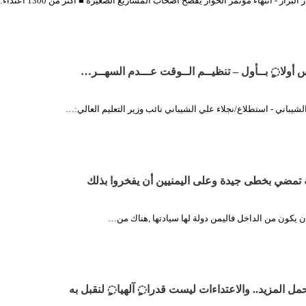
بزاز - انتهاء مؤتمر الحوار يفضح أصحاب المشاريع الصغيرة ■ أكثر من 1300 اعتداء…
روس أولا◌ٍ بــأول – تنظيــم الــوقت عـــدم السهــر…
 الشيباني - استطلاع/نجلاء علي الشيباني نائب وزير التعليم العالي:…
سية تمضي بخطى جيدة وعلى اليمنيين أن يفخروا بذلك
بد أن يكون من الداخل فاليمن دولة لها سيادتها ,هناك من…
حمل المزيد.. والاعتداءات ليست قدرا◌ٍ آلهيا◌ٍ لنقبل به