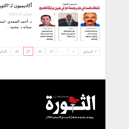
أكاديميون لـ”الث
فبراير 21, 2021
د. أحمد الصعدي: است
سباته د. محمد…
السابق
1
…
25
26
27
28
التال