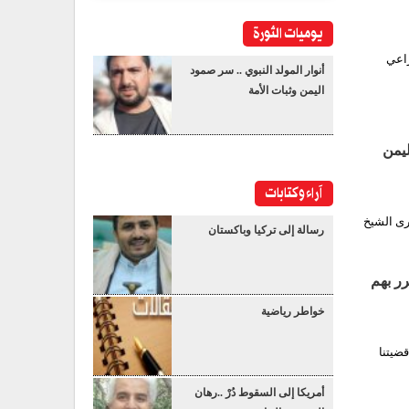
يوميات الثورة
ية 2020م • القطاع الزراعي
أنوار المولد النبوي .. سر صمود
اليمن وثبات الأمة
ليمن
آراء وكتابات
رى الشيخ
رسالة إلى تركيا وباكستان
رر بهم
خواطر رياضية
ضيتنا
أمريكا إلى السقوط دُرْ ..رهان