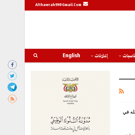
Althawrah99@gmail.com
اسبات
إعلانات
English
لله في