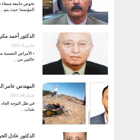
تخوض جامعة صنعاء تج
المؤتمتة؛ حيث يتم…
الدكتور أحمد مكي
مارس 3, 2021
• الأمراض النفسية من
خاليين من…
المهندس عامر ال
فبراير 24, 2021
في ظل التوجه الجاد م
شباب…
الدكتور عادل الح