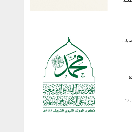
فعلية
عدة
ز- غمر -رازح "