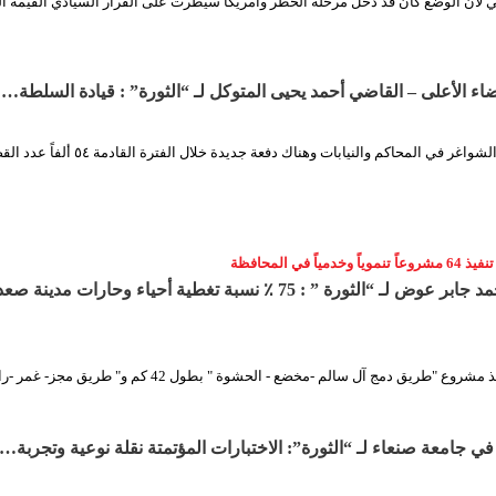
 لأن الوضع كان قد دخل مرحلة الخطر وأمريكا سيطرت على القرار السيادي القيمة ال
 الأعلى – القاضي أحمد يحيى المتوكل لـ “الثورة” : قيادة السلطة…
اغر في المحاكم والنيابات وهناك دفعة جديدة خلال الفترة القادمة ٥٤ ألفاً عدد القضايا…
محافظ صعدة محمد جابر عوض لـ “الثورة ” : 75 ٪ نسبة تغطية أحياء وحارات مدينة ص
نسعى في 2021 لتنفيذ مشروع "طريق دمج آل سالم -مخضع - الحشوة " بطول 42 كم و" طريق مج
 في جامعة صنعاء لـ “الثورة”: الاختبارات المؤتمتة نقلة نوعية وتجربة…