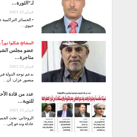
لـ”الثورة…
فبراير 22, 2021
حيوي…
المشائخ شكلوا دوراً 
عضو مجلس الشورى 
متاجرة…
فبراير 21, 2021
ندعم توجه الدولة في
منصور عزان: أن…
عدد من قادة الأحز
للتوبة…
فبراير 21, 2021
الروحاني: نحث الجمي
عادلة وندعو إلى…