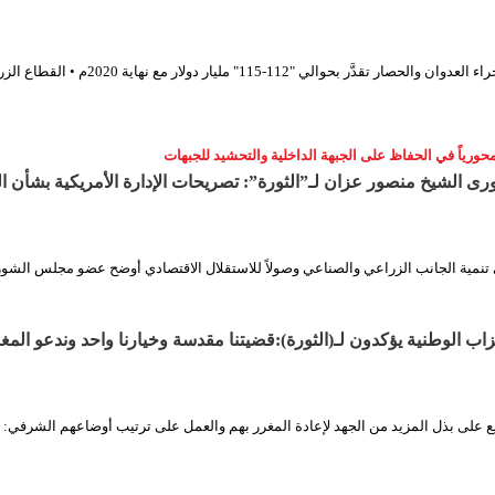
• الخسائر التراكمية جراء العدوان والحصار تقدَّر بحوالي "112-115" مليار دولار مع نها
محورياً في الحفاظ على الجبهة الداخلية والتحشيد للجبهات
الشيخ منصور عزان لـ”الثورة”: تصريحات الإدارة الأمريكية بشأن ا
 تنمية الجانب الزراعي والصناعي وصولاً للاستقلال الاقتصادي أوضح عضو مجلس الشو
اب الوطنية يؤكدون لـ(الثورة):قضيتنا مقدسة وخيارنا واحد وندعو المغ
ع على بذل المزيد من الجهد لإعادة المغرر بهم والعمل على ترتيب أوضاعهم الشرفي: ق