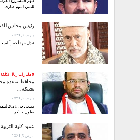
ظهر المشروع القرآني
لليمن اليوم صارت…
رئيس مجلس القضاء
مارس 9, 2021
نبذل جهداً كبيراً لسد الشو
9 مليارات ريال تكلفة تنفيذ 64 مشروعاً تنموياً وخدمياً في المحافظة
بشبكة…
مارس 6, 2021
بطول 57 كم…
عميد كلية التربية
مارس 3, 2021