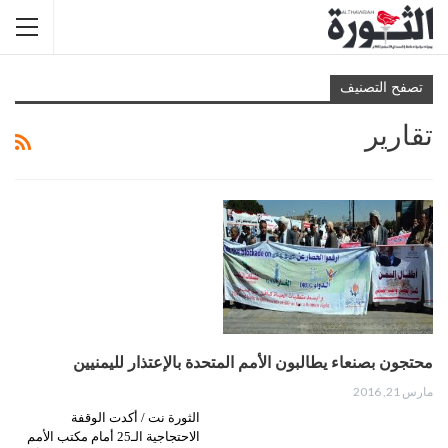
تصفح التصنيف
تقارير
محتجون بصنعاء يطالبون اﻷمم المتحدة بالإعتذار لليمنيين
مارس 21, 2016
الثورة نت / أكدت الوقفة
الاحتجاجية الـ25 أمام مكتب اﻷمم