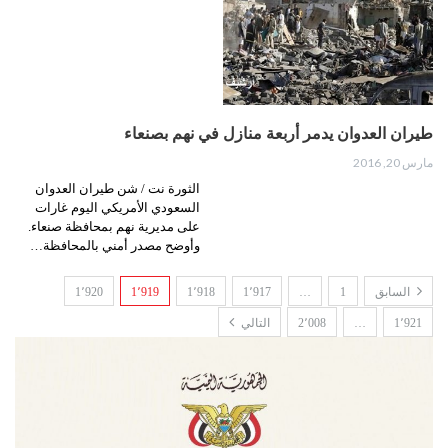
طيران العدوان يدمر أربعة منازل في نهم بصنعاء
مارس 20, 2016
الثورة نت / شن طيران العدوان
السعودي الأمريكي اليوم غارات
على مديرية نهم بمحافظة صنعاء.
وأوضح مصدر أمني بالمحافظة…
السابق
1
…
1٬917
1٬918
1٬919
1٬920
1٬921
…
2٬008
التالي