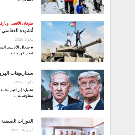
طوفان الأقصى وبأرقام
أنشودة العفاسي ت
مايو 3, 2026
● سجال الأناشيد السي
تعجز عن حشد…
سيناريوهات الهرو
مايو 1, 2026
تحليل/ إبراهيم محمد
مفاوضات…
الدورات الصيفية
أبريل 30, 2026