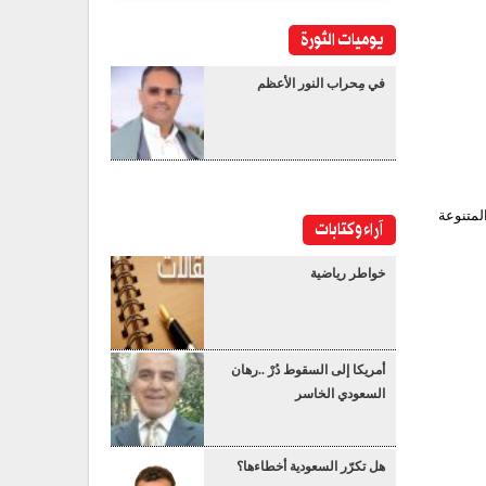
يوميات الثورة
في مِحراب النور الأعظم
لمتنوعة
آراء وكتابات
خواطر رياضية
أمريكا إلى السقوط دُرْ ..رهان
السعودي الخاسر
هل تكرّر السعودية أخطاءها؟