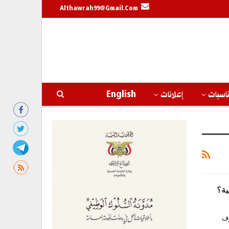
Althawrah99@gmail.com
اسبات
إعلانات
English
ية؟
رف