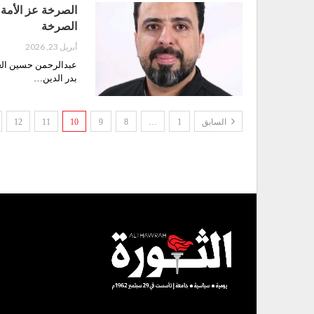
الصرخة عز الأمة:
الصرخة
أبريل 23, 2026
بدر الدين…
السابق
1
…
8
9
10
11
12