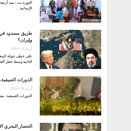
الثورة نت / منذ أربعة
الإيمانية…
طريق مسدود في م
وإيران؟
أبريل 29, 2026
على خطى جولة المفاو
الثانية وسط حقل ألغ
الدورات الصيفية..
أبريل 28, 2026
الدورات الصيفية.. معر
الحصار البحري ال