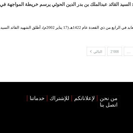
 السيد القائد عبدالملك بن بدر الدين الحوثي يرسم خريطة المواجهة في 
عبدالرحمن حسين العابد في الرابع من ذي القعدة عام 1422هـ (17 يناير 2002م)، أطلق الشهي
…
2٬008
التالي
من نحن
لإعلاناتكم
للإشتراك
خدماتنا
اتصل بنا