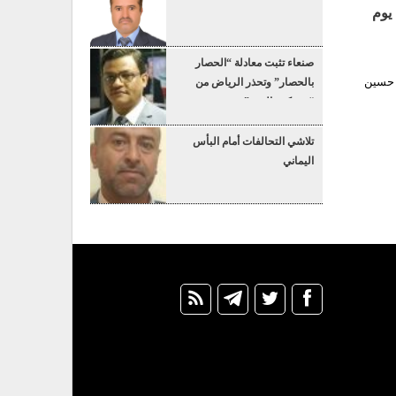
يوم
صنعاء تثبت معادلة “الحصار
د القائد السيد حسين
بالحصار” وتحذر الرياض من
“عسكرة البحر”
تلاشي التحالفات أمام البأس
اليماني