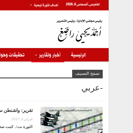
الخميس, أغسطس 6, 2026
أهداف الثورة اليمنية
الرئيسية
أخبار وتقارير
تحقيقات وحوا
تصفح التصنيف
-عربي
تقرير: واشنطن ست
فبراير 6, 2017
الثورة نت/.. كتبت صحيفة National Interest)) التحليلية الأمريكية أن الرئيس ترامب إذا ما أ