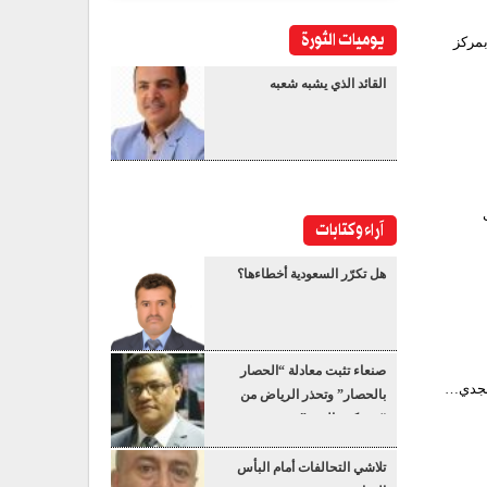
يوميات الثورة
ثر اندلاع حريق بمركز
القائد الذي يشبه شعبه
آراء وكتابات
هل تكرّر السعودية أخطاءها؟
صنعاء تثبت معادلة “الحصار
 مجدي…
بالحصار” وتحذر الرياض من
“عسكرة البحر”
تلاشي التحالفات أمام البأس