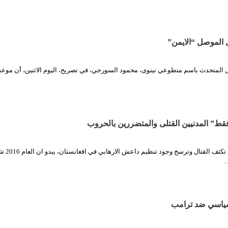
 الموصل “الايمن”
ال المتحدث باسم متطوعي نينوى، محمود السورجي، في تصريح، اليوم الاثنين، أن موعد
ط” المدنيين القتلى والمتضررين بالحروب
الثورة نت/ وكالات مع تكثف القتال وترسخ وج
…
سياسي ضد ترامب