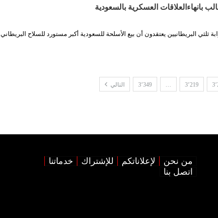
طالب بانهاءالعلاقات العسكرية بالسعودية
ابة ثلثي البريطانيين يعتقدون أن بيع الأسلحة للسعودية أكبر مستورد للسلاح البريطاني 
3٬
3٬219
…
3٬349
التالي
من نحن
لإعلاناتكم
للإشتراك
خدماتنا
اتصل بنا