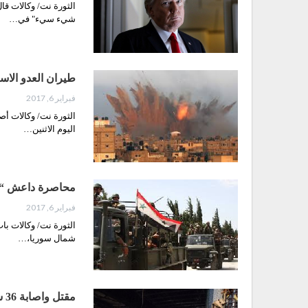
الثورة نت/ وكالات قا
شيء سيء" في…
طيران العدو الاس
فبراير 6, 2017
الثورة نت/ وكالات أ
اليوم الاثنين…
محاصرة داعش “با
فبراير 6, 2017
الثورة نت/ وكالات با
شمال سوريا،…
مقتل واصابة 36 شخصا بحريق بمشفى بالصين