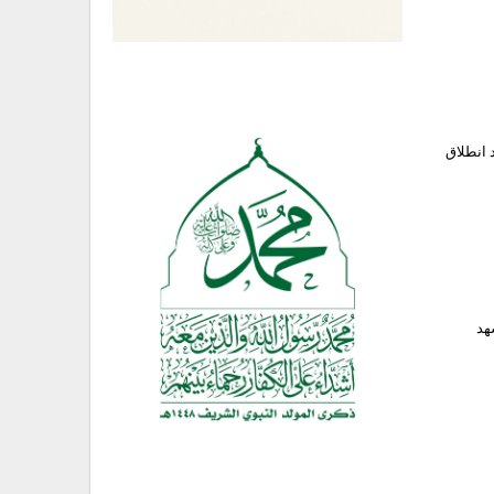
 انطلاق
ود تنظيم داعش الارهابي في افغانستان، يبدو ان العام 2016 شهد