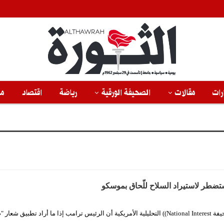
رات
مقالات
الصحيفة الورقية
رياضة
اقتصاد
من
ضطر لاستيراد السلاح للّحاق بموسكو
راد تطبيق شعار "صنع…