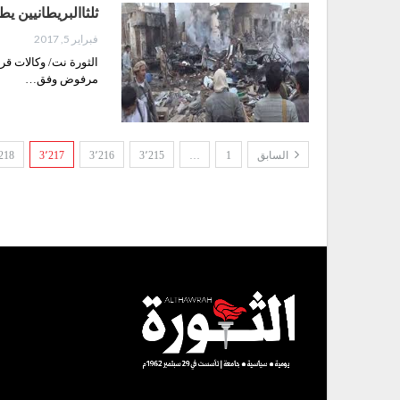
ثلثاالبريطانيين ي
فبراير 5, 2017
الثورة نت/ وكالات قر
مرفوض وفق…
السابق
1
…
3٬215
3٬216
3٬217
218