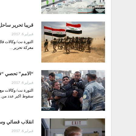
قريبا تحرير ساحل
فبراير 6, 2017
الثورة نت/ وكالات ق
معركة تحرير…
“الامم” تحصي “فق
فبراير 6, 2017
سقوط اكبر عدد من
انقلاب قضائي و
فبراير 6, 2017