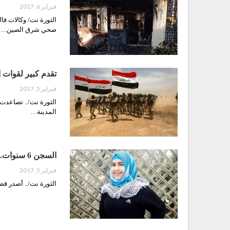
فبراير 6, 2017
صحي شرق الصين.…
تقدم كبير لقوات
فبراير 5, 2017
الثورة نت/.. تصاعدت 
المدينة…
السجن 6 سنوات..عقوبة الاحتلال بحق أصغر أسيرة من القدس
فبراير 5, 2017
الثورة نت/.. أصدر قض