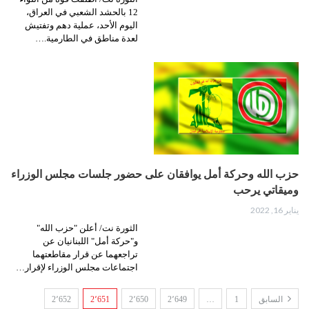
12 بالحشد الشعبي في العراق،
اليوم الأحد، عملية دهم وتفتيش
لعدة مناطق في الطارمية.…
حزب الله وحركة أمل يوافقان على حضور جلسات مجلس الوزراء
وميقاتي يرحب
يناير 16, 2022
الثورة نت/ أعلن "حزب الله"
و"حركة أمل" اللبنانيان عن
تراجعهما عن قرار مقاطعتهما
اجتماعات مجلس الوزراء لإقرار…
السابق
1
…
2٬649
2٬650
2٬651
2٬652