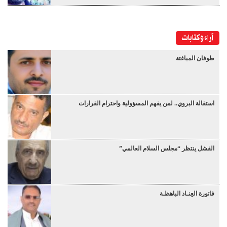
آراء وكتابات
طوفان المباغتة
استقالة البروي.. لمن يفهم المسؤولية واحترام القرارات
الفشل ينتظر “مجلس السلام العالمي”
فاتورة العِنـاد الباهظـة