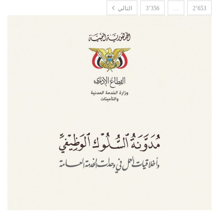
2٬653
…
3٬356
التالي