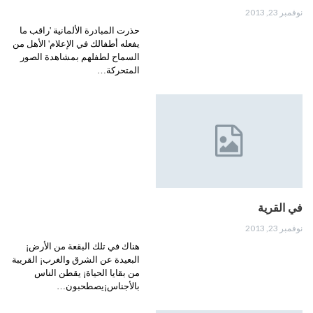
نوفمبر 23, 2013
حذرت المبادرة الألمانية 'راقب ما
يفعله أطفالك في الإعلام' الأهل من
السماح لطفلهم بمشاهدة الصور
المتحركة…
في القرية
نوفمبر 23, 2013
هناك في تلك البقعة من الأرض¡
البعيدة عن الشرق والغرب¡ القريبة
من بقايا الحياة¡ يقطن الناس
بالأجناس¡يصطحبون…