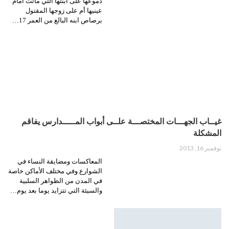
دموعها على ابنتها التي ماتت أمام
عينيها أم على زوجها المقتول
برصاص ابنه البالغ من العمر 17…
غيــاب الجهـــات المختصـــة علــى أبواب المـــــدارس يفاقم
المشكلة
نوفمبر 16, 2013
المعاكسات ومضايقة النساء في
الشوارع وفي مختلف الأماكن خاصة
في المدن من الظواهر السلبية
والسيئة التي تتزايد يوما بعد يوم…