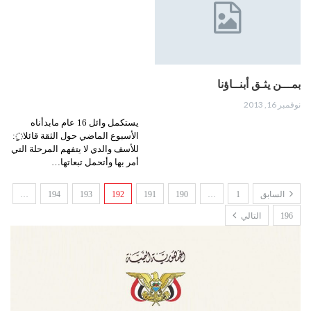
بمـــن يثـق أبنــاؤنا
نوفمبر 16, 2013
يستكمل وائل 16 عام مابدأناه
الأسبوع الماضي حول الثقة قائلا◌ٍ:
للأسف والدي لا يتفهم المرحلة التي
أمر بها وأتحمل تبعاتها…
السابق
1
…
190
191
192
193
194
…
196
التالي