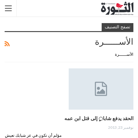
تصفح التصنيف
الأســــــرة
الأســــــرة
الحقد يدفع شابا◌ٍ إلى قتل ابن عمه
نوفمبر 23, 2013
مؤلم أن تكون في عز شبابك تعيش