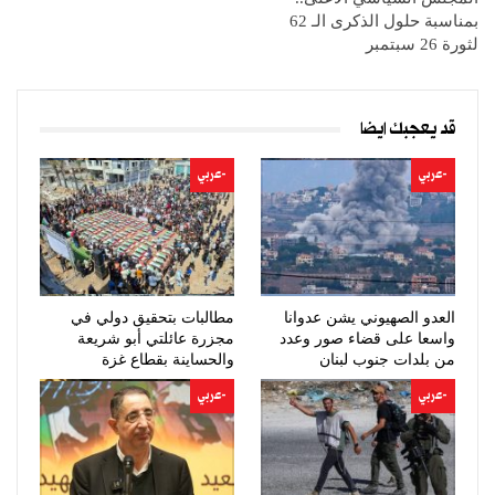
بمناسبة حلول الذكرى الـ 62
لثورة 26 سبتمبر
قد يعجبك ايضا
-عربي
-عربي
العدو الصهيوني يشن عدوانا
مطالبات بتحقيق دولي في
واسعا على قضاء صور وعدد
مجزرة عائلتي أبو شريعة
من بلدات جنوب لبنان
والحساينة بقطاع غزة
-عربي
-عربي