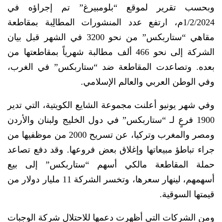
وبحسب تقرير لموقع “بلومبيرغ” تم إجراؤه في
1/2/2024م، ارتفع عدد المنشورات المطالِبة بمقاطعة
مقاهي “ستاربكس” من نحو 3200 في الشهر قبل بيان
الشركة إلى نحو 466 ألف مطالبة شهرياً بمقاطعتها من
بعده. وتصاعدت المقاطعة ضد “ستاربكس” في الغرب،
وفي الوطن العربي والعالم الإسلامي.
وفي شهر يونيو أعلنت مجموعة الشايع الكويتية، التي تدير
1900 فرعٍ لـ “ستاربكس” في دول الخليج ولبنان والأردن
ومصر والمغرب وتركيا، عن تسريح 2000 من موظفيها من
جراء تباطؤ مبيعاتها وإغلاق بعض فروعها. وقد دفع تصاعد
حملة المقاطعة مالكي أسهم “ستاربكس” إلى بيع
أسهمهم، لينهار سعرها، وتخسر الشركة 11 مليار دولار من
قيمتها السوقية.
ومن الشركات التي أظهرت دعمها للاحتلال شركة الوجبات