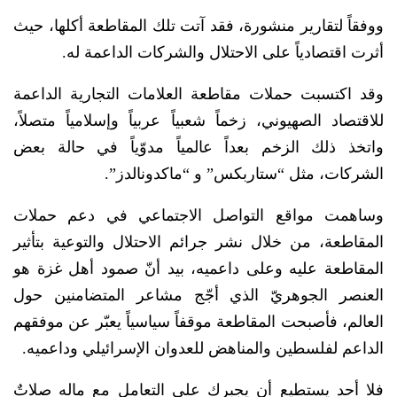
ووفقاً لتقارير منشورة، فقد آتت تلك المقاطعة أكلها، حيث
أثرت اقتصادياً على الاحتلال والشركات الداعمة له.
وقد اكتسبت حملات مقاطعة العلامات التجارية الداعمة
للاقتصاد الصهيوني، زخماً شعبياً عربياً وإسلامياً متصلاً،
واتخذ ذلك الزخم بعداً عالمياً مدوّياً في حالة بعض
الشركات، مثل “ستاربكس” و “ماكدونالدز”.
وساهمت مواقع التواصل الاجتماعي في دعم حملات
المقاطعة، من خلال نشر جرائم الاحتلال والتوعية بتأثير
المقاطعة عليه وعلى داعميه، بيد أنّ صمود أهل غزة هو
العنصر الجوهريّ الذي أجّج مشاعر المتضامنين حول
العالم، فأصبحت المقاطعة موقفاً سياسياً يعبّر عن موفقهم
الداعم لفلسطين والمناهض للعدوان الإسرائيلي وداعميه.
فلا أحد يستطيع أن يجبرك على التعامل مع ماله صلاتٌ