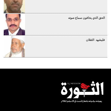
الحق الذي يخافون سماع صوته
فليشهد الثقلان