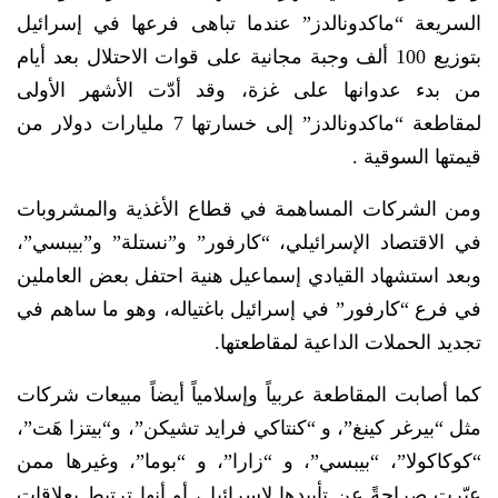
السريعة “ماكدونالدز” عندما تباهى فرعها في إسرائيل
بتوزيع 100 ألف وجبة مجانية على قوات الاحتلال بعد أيام
من بدء عدوانها على غزة، وقد أدّت الأشهر الأولى
لمقاطعة “ماكدونالدز” إلى خسارتها 7 مليارات دولار من
قيمتها السوقية .
ومن الشركات المساهمة في قطاع الأغذية والمشروبات
في الاقتصاد الإسرائيلي، “كارفور” و”نستلة” و”بيبسي”،
وبعد استشهاد القيادي إسماعيل هنية احتفل بعض العاملين
في فرع “كارفور” في إسرائيل باغتياله، وهو ما ساهم في
تجديد الحملات الداعية لمقاطعتها.
كما أصابت المقاطعة عربياً وإسلامياً أيضاً مبيعات شركات
مثل “بيرغر كينغ”، و “كنتاكي فرايد تشيكن”، و“بيتزا هَت”،
“كوكاكولا”، “بيبسي”، و “زارا”، و “بوما”، وغيرها ممن
عبّرت صراحةً عن تأييدها لإسرائيل، أو أنها ترتبط بعلاقات