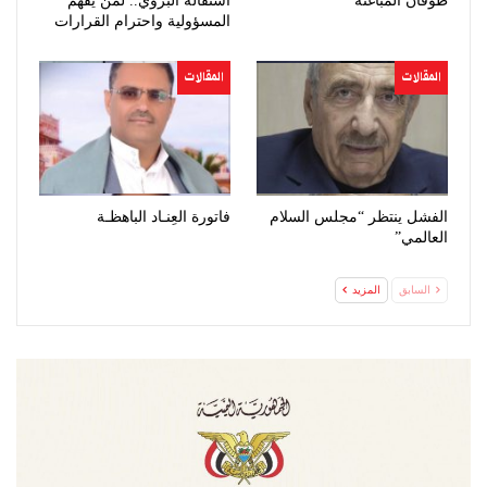
طوفان المباغتة
استقالة البروي.. لمن يفهم
المسؤولية واحترام القرارات
المقالات
المقالات
الفشل ينتظر “مجلس السلام
فاتورة العِنـاد الباهظـة
العالمي”
السابق
المزيد