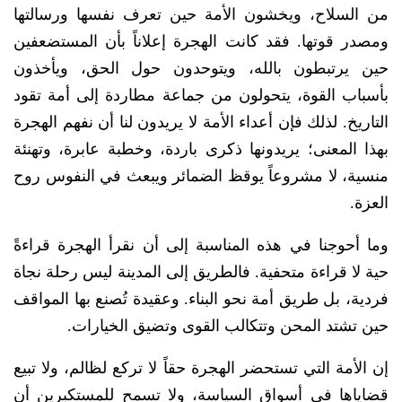
من السلاح، ويخشون الأمة حين تعرف نفسها ورسالتها
ومصدر قوتها. فقد كانت الهجرة إعلاناً بأن المستضعفين
حين يرتبطون بالله، ويتوحدون حول الحق، ويأخذون
بأسباب القوة، يتحولون من جماعة مطاردة إلى أمة تقود
التاريخ. لذلك فإن أعداء الأمة لا يريدون لنا أن نفهم الهجرة
بهذا المعنى؛ يريدونها ذكرى باردة، وخطبة عابرة، وتهنئة
منسية، لا مشروعاً يوقظ الضمائر ويبعث في النفوس روح
العزة.
وما أحوجنا في هذه المناسبة إلى أن نقرأ الهجرة قراءةً
حية لا قراءة متحفية. فالطريق إلى المدينة ليس رحلة نجاة
فردية، بل طريق أمة نحو البناء. وعقيدة تُصنع بها المواقف
حين تشتد المحن وتتكالب القوى وتضيق الخيارات.
إن الأمة التي تستحضر الهجرة حقاً لا تركع لظالم، ولا تبيع
قضاياها في أسواق السياسة، ولا تسمح للمستكبرين أن