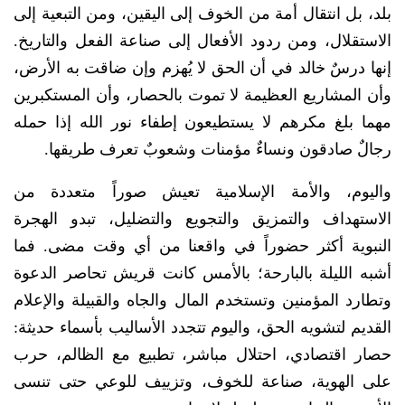
بلد، بل انتقال أمة من الخوف إلى اليقين، ومن التبعية إلى
الاستقلال، ومن ردود الأفعال إلى صناعة الفعل والتاريخ.
إنها درسٌ خالد في أن الحق لا يُهزم وإن ضاقت به الأرض،
وأن المشاريع العظيمة لا تموت بالحصار، وأن المستكبرين
مهما بلغ مكرهم لا يستطيعون إطفاء نور الله إذا حمله
رجالٌ صادقون ونساءٌ مؤمنات وشعوبٌ تعرف طريقها.
واليوم، والأمة الإسلامية تعيش صوراً متعددة من
الاستهداف والتمزيق والتجويع والتضليل، تبدو الهجرة
النبوية أكثر حضوراً في واقعنا من أي وقت مضى. فما
أشبه الليلة بالبارحة؛ بالأمس كانت قريش تحاصر الدعوة
وتطارد المؤمنين وتستخدم المال والجاه والقبيلة والإعلام
القديم لتشويه الحق، واليوم تتجدد الأساليب بأسماء حديثة:
حصار اقتصادي، احتلال مباشر، تطبيع مع الظالم، حرب
على الهوية، صناعة للخوف، وتزييف للوعي حتى تنسى