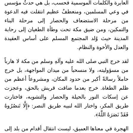
العابرة والكلمات الموسمية فحسب، بل هي حدثٌ مؤسس
في وعي المسلمين، ومنعطفٌ عظيم انتقلت فيه الدعوة
من مرحلة الاستضعاف والحصار إلى مرحلة البناء
والتمكين، ومن ضيق مكة تحت وطأة الطغيان إلى رحابة
المدينة حيث وُلد المجتمع المسلم على أساس العقيدة
والعدل والأخوة والنظام.
لقد خرج النبي صلى الله عليه وآلهِ وسلم من مكة لا هارباً
من مسؤوليته، ولا منسحباً من ميدان المواجهة، بل خرج
حاملاً رسالةً أكبر من حدود المكان، ومشروعاً أعظم من
ظلم الطغاة. خرج بعدما ضاقت قريش بالحق، وعجزت
عن إسكات النور بالحيلة والحصار والتشويه، فاختارت
طريق المكر، واختار الله لنبيه طريق النصر: ﴿إِلَّا تَنصُرُوهُ
فَقَدْ نَصَرَهُ اللَّهُ﴾.
الهجرة في معناها العميق، ليست انتقال أقدام من بلد إلى