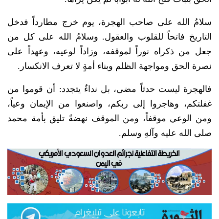
سلامُ الله على صاحب الهجرة، يوم خرج مطارداً فدخل
التاريخ فاتحاً للقلوب والعقول. وسلامُ الله على كل من
جعل من ذكراه نوراً لموقفه، وزاداً لوعيه، وعهداً على
نصرة الحق ومواجهة الظلم وبناء أمةٍ لا تعرف الانكسار.
فالهجرة ليست حدثاً مضى، بل نداءٌ يتجدد: أن قوموا من
غفلتكم، وهاجروا إلى ربكم، واصنعوا من الإيمان وعياً،
ومن الوعي موقفاً، ومن الموقف نهضةً تليق بأمة محمد
صلى الله عليه وآلهِ وسلم.