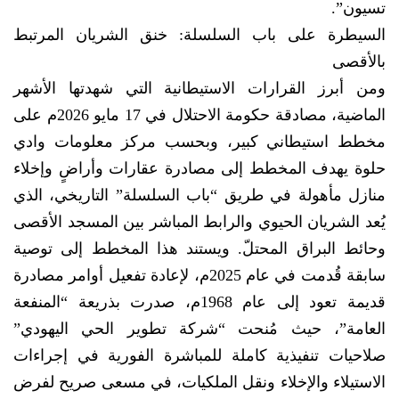
تسيون”.
السيطرة على باب السلسلة: خنق الشريان المرتبط
بالأقصى
ومن أبرز القرارات الاستيطانية التي شهدتها الأشهر
الماضية، مصادقة حكومة الاحتلال في 17 مايو 2026م على
مخطط استيطاني كبير، وبحسب مركز معلومات وادي
حلوة يهدف المخطط إلى مصادرة عقارات وأراضٍ وإخلاء
منازل مأهولة في طريق “باب السلسلة” التاريخي، الذي
يُعد الشريان الحيوي والرابط المباشر بين المسجد الأقصى
وحائط البراق المحتلّ. ويستند هذا المخطط إلى توصية
سابقة قُدمت في عام 2025م، لإعادة تفعيل أوامر مصادرة
قديمة تعود إلى عام 1968م، صدرت بذريعة “المنفعة
العامة”، حيث مُنحت “شركة تطوير الحي اليهودي”
صلاحيات تنفيذية كاملة للمباشرة الفورية في إجراءات
الاستيلاء والإخلاء ونقل الملكيات، في مسعى صريح لفرض