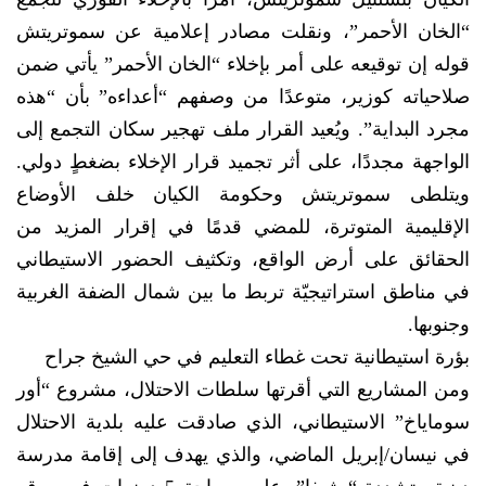
“الخان الأحمر”، ونقلت مصادر إعلامية عن سموتريتش
قوله إن توقيعه على أمر بإخلاء “الخان الأحمر” يأتي ضمن
صلاحياته كوزير، متوعدًا من وصفهم “أعداءه” بأن “هذه
مجرد البداية”. ويُعيد القرار ملف تهجير سكان التجمع إلى
الواجهة مجددًا، على أثر تجميد قرار الإخلاء بضغطٍ دولي.
ويتلطى سموتريتش وحكومة الكيان خلف الأوضاع
الإقليمية المتوترة، للمضي قدمًا في إقرار المزيد من
الحقائق على أرض الواقع، وتكثيف الحضور الاستيطاني
في مناطق استراتيجيّة تربط ما بين شمال الضفة الغربية
وجنوبها.
بؤرة استيطانية تحت غطاء التعليم في حي الشيخ جراح
ومن المشاريع التي أقرتها سلطات الاحتلال، مشروع “أور
سوماياخ” الاستيطاني، الذي صادقت عليه بلدية الاحتلال
في نيسان/إبريل الماضي، والذي يهدف إلى إقامة مدرسة