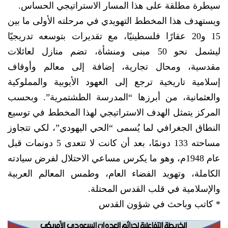
سيطرة مطلقة على هذا المسار الاستراتيجي الحساس.
ويستهدف هذا المخطط التهويدي في مرحلته الأولى ما بين
15 و20 عقارًا فلسطينيًا، مع تقديرات بتوسعه تدريجيًا
ليشمل نحو 50 مبنى ومنشأة، تضم منازل لعائلات
مقدسية، ومحال تجارية، إضافة إلى معالم وأوقاف
إسلامية تاريخية ترجع إلى العهود الأيوبية والمملوكية
والعثمانية، من أبرزها “المدرسة الطشتمرية”. وبحسب
المركز يتمثل الهدف الاستراتيجي لهذا المخطط في توسيع
النطاق الجغرافي لما يُسمى “الحي اليهودي”، لكي تتجاوز
مساحته 133 دونمًا، بعد أن كانت لا تتعدى 5 دونمات قبل
عام 1948م، وهو ما يكرس مساعي الاحتلال لفرض سيادته
الكاملة، وتهويد الفضاء العام، وطمس المعالم العربية
والإسلامية في قلب القدس المحتلة.
* كاتب وباحث في شؤون القدس