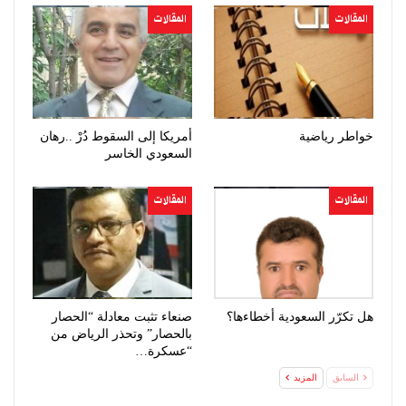
المقالات
المقالات
خواطر رياضية
أمريكا إلى السقوط دُرْ ..رهان
السعودي الخاسر
المقالات
المقالات
هل تكرّر السعودية أخطاءها؟
صنعاء تثبت معادلة “الحصار
بالحصار” وتحذر الرياض من
“عسكرة…
السابق
المزيد