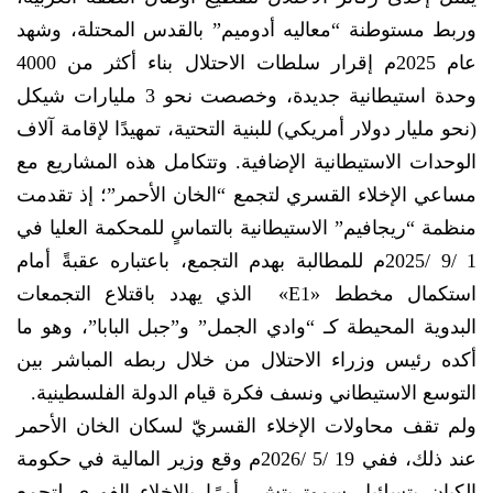
وربط مستوطنة “معاليه أدوميم” بالقدس المحتلة، وشهد
عام 2025م إقرار سلطات الاحتلال بناء أكثر من 4000
وحدة استيطانية جديدة، وخصصت نحو 3 مليارات شيكل
(نحو مليار دولار أمريكي) للبنية التحتية، تمهيدًا لإقامة آلاف
الوحدات الاستيطانية الإضافية. وتتكامل هذه المشاريع مع
مساعي الإخلاء القسري لتجمع “الخان الأحمر”؛ إذ تقدمت
منظمة “ريجافيم” الاستيطانية بالتماسٍ للمحكمة العليا في
1 /9 /2025م للمطالبة بهدم التجمع، باعتباره عقبةً أمام
استكمال مخطط «E1» الذي يهدد باقتلاع التجمعات
البدوية المحيطة كـ “وادي الجمل” و”جبل البابا”، وهو ما
أكده رئيس وزراء الاحتلال من خلال ربطه المباشر بين
التوسع الاستيطاني ونسف فكرة قيام الدولة الفلسطينية.
ولم تقف محاولات الإخلاء القسريّ لسكان الخان الأحمر
عند ذلك، ففي 19 /5 /2026م وقع وزير المالية في حكومة
الكيان بتسلئيل سموتريتش، أمرًا بالإخلاء الفوري لتجمع