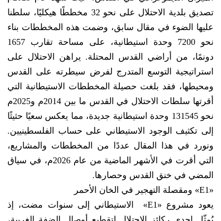
تصديق بلدية الاحتلال على نحو 32 مخططًا هيكليًا، سلطنا
عليها الضوء في مقال سابق، وضمت هذه المخططات بناء
نحو 7200 وحدة استيطانية، على مساحة تقارب 1657
دونمًا، من أراضي القدس المحتلة. يراهن الاحتلال على
استراتيجية التوسع المتدرج لفرض سيطرته على القدس
ومحيطها، فقد بلغت حصيلة المخططات الاستيطانية التي
أقرتها سلطات الاحتلال في القدس ما بين 2014م و2025م
نحو 131545 وحدة استيطانية جديدة، مما يعكس سعيًا حثيثًا
إلى تكثيف الوجود الاستيطاني على حساب الفلسطينيين.
ونورد في هذا المقال عددًا من المخططات والمشاريع،
التي أقرت في الأشهر الماضية من عام 2026م، في سياق
المضي في خنق القدس وحصارها.
«E1» ومقصلة التهجير في الخان الأحمر
يعود مشروع «E1» الاستيطاني إلى سنوات مضت، إذ
يُمثّل إحدى ركائز الاحتلال لتقطيع أوصال الضفة الغربية،