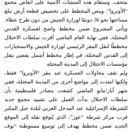
متحف، وستقام هذه المنشآت الأمنية على أنقاض مجمع
“الأونروا”. وينص المخطط على تخصيص قطعة أرض تبلغ
مساحتها نحو 36 دونمًا لوزارة الجيش من دون طرح عطاء.
ويأتي المشروع ضمن مخطط واضح لعسكرة القدس
المحتلة، ففي نهاية العام الماضي أقرت سلطات الاحتلال
مخططًا لنقل المقر الرئيسي لوزارة الجيش والاستخبارات
إلى القدس المحتلة، في إطار مخطط أشمل يقضي بنقل
مؤسسات الاحتلال إلى المدينة المحتلة.
ولم تقف محاولات العسكرة عند مقر “الأونروا” فقط،
ولكنها امتدت إلى مواضع أخرى من المدينة المحتلة، ففي
شهر أيار/مايو الماضي كشفت مصادر فلسطينية بأن
سلطات الاحتلال بدأت العمل على تشييد مجمع جديد
للشرطة الإسرائيلية عند المدخل الغربي لبلدة جبل المكبر
قرب مركز شرطة “عوز”، الذي يُتوقع نقله إلى الموقع
الجديد ضمن مخطط يهدف إلى توسيع مستوطنة “نوف