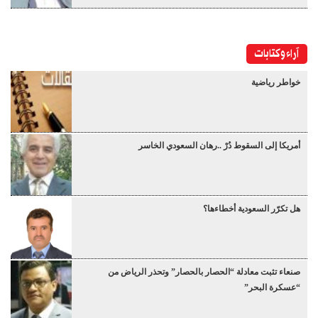
آراء وكتابات
خواطر رياضية
أمريكا إلى السقوط دُرْ ..رهان السعودي الخاسر
هل تكرّر السعودية أخطاءها؟
صنعاء تثبت معادلة “الحصار بالحصار” وتحذر الرياض من
“عسكرة البحر”