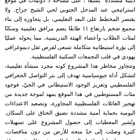
دينية متشددة “يشيفا”، على مساحة 5 دونمات في موقع
استراتيجي عند المدخل الجنوبي لحي الشيخ جراح. ولا
يقتصر المخطط على البعد التعليمي، بل يتجاوزه إلى بناء
مجمع ضخم بارتفاع 11 طابقًا يضم مرافق تعليمية وسكنًا
لمئات الطلاب وأعضاء الهيئة التدريسية، مما يحوله عمليًا
إلى بؤرة استيطانية متكاملة تسعى لفرض ثقل ديموغرافي
يهودي في قلب التجمعات السكنية الفلسطينية.
وتتجاوز مخاطر هذا المشروع كونه مجرد منشأة تعليمية،
لتشكل أداة جيوسياسية تهدف إلى بتر التواصل الجغرافي
الفلسطيني وتعزيز الوجود الاستيطاني في الحيّ، فوجود
مئات المستوطنين في هذا الموقع يمهد لموجة جديدة من
تهجير العائلات الفلسطينية المجاورة، وتصعيد الاعتداءات
اليومية بحماية أمنية مشددة تضيق الخناق على السكان.
وتُشير المعطيات إلى حصول المشروع على تسهيلات
كثيرة وصلت إلى حدّ منحه للأرض من دون مناقصات،