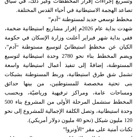
وتسريع إجراءات إقرار المخططات وغير ذلك، في سياق
تصاعد الهجمة الاستيطانية في أحياء القدس المختلفة.
مخطط توسعي جديد لمستوطنة “آدم”
شهدت بداية عام 2026م إقرار مشاريع استيطانية ضخمة،
ففي بداية شهر فبراير أعلنت وزارة الإسكان في حكومة
الكيان عن مخططٍ استيطانيّ لتوسيع مستوطنة “آدم”،
ويضم المخطط بناء نحو 2780 وحدة استيطانية لتوسيع
المستوطنة، إضافةً إلى تنفيذ أعمال استيطانية واسعة
تشمل شق طرق استيطانية، وربط المستوطنة بشبكات
بنى تحتية مخصصة للمستوطنين، من بينها حدائق
ومساحات عامة، ومراكز ترفيهية ورياضيّة، وبحسب
المخطط ستشمل المرحلة الأولى من المشروع بناء 500
وحدة استيطانية، وتصل الكلفة الإجمالية للمشروع إلى نحو
120 مليون شيكل (نحو 40 مليون دولار أمريكي).
ثكنات أمنية على مقر “الأونروا”