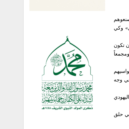
صنعوهم
ل» وكي
أن تكون
ومجمعاً
واسيهم
في وجه
ليهودي
في حلق