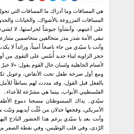
هي المسافات وما أدراك ما المسافات التي تحول 
المسافات المزروعة بالأشواك، والخيانات والحدود
على أعينهم، وأنشأوا جيوشاً لحراستها، لا ل
تبقى الأمة شذر مذر متخالفين متخاصمين متناز
وأنت يا سيّدي من جاء ناصحاً أميناً، ورائداً لا 
حجر الزاوية لبناء جديد أُسّس على التقوى من أول
لأصنام الجاهلية ولسان حال القوم يقول: «لا خبرٌ 
ومع أول صرخة طفل تحت الأنقاض، وعويل ثكلى 
بالفعل قبل القول، وقد مددت لهم بساطاً للأمل
الفلسطيني الأبواب، بينما هي مشرّعة للأعداء..
سيّدي.. يداك المبسوطتان مسحتا دموع الأطف
الأمريكي، وفجعها خذلان من غُلّت أيديهم وتبّت
وأنت بعد يا سيّدي برغم هذا الحضور الباذخ ا
الرّدى، وفي قلب الوطيس، وفي نقطة الصفر م