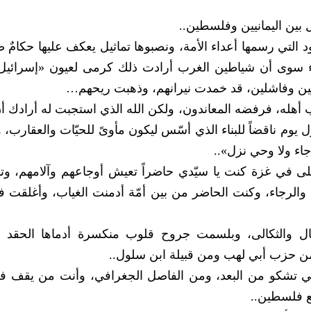
بين اليمانيين وفلسطين..
 التي رسمها أعداء الأمة، ونصبوها تماثيل يعكف عليها حكامٌ 
شيء سوى أن شياطين الغرب أرادت ذلك كرمى لعيون «إسرائي
عين وفاشلين، قد خمدت نيرانهم، وذهبت ريحهم…
يكذب أهله، فرفضه المعاندون، ولكن الله الذي استجبت له أرادك 
 يوم ناقضاً للبناء الذي أسّس ليكون مأوىً للحيّات والعقارب، 
جاء ولا وحي نزل»..
في غزة كنت يا سيّدي حاضراً تعيش أوجاعهم وآلامهم، وت
 والرجاء، وكنت الحاضر من بين أمّة أدمنت الغياب، وأغلقت 
ال والثكالى، وبلسمت جروح قلوب منكسرة أدماها الحقد ا
 من حزب أبي لهب ومن قبيلة ابن سلول..
لبهي تشكو من البعد، ومن الفاصل الجغرافي، وأنت من يقف 
ع فلسطين..