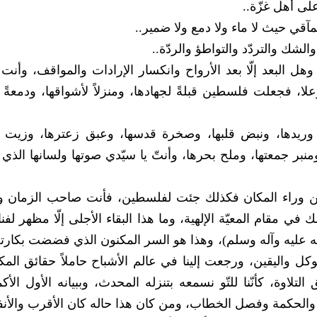
لى أهل غزّة..
آقي حيث لا ماء ولا دمع ولا ضمير..
الشك والتردّد والتواطؤ والردّة..
 البعد إلّا بعد الأرواح وانكسار الإرادات والمواقف، وأن
ا، فجعلت فلسطين قبلةً لجهادها، ومنزلاً لأشواقها، ودمعةً ل
ريدها، ونبض قلبها، وصخرة قدسها، وعبق زعترها، وزيت زي
ومنبر جمعتها، وملح بحرها، وأنتّ يا سيّدي صوتها ولسانها الذي
ومن وراء المكان فكذلك جئت لفلسطين، فأنت صاحب الزمان
ي مقام المعيّة الإلهية، وما هذا البقاء الأجلى إلّا مظهر لفن
ه عليه وآله وسلم)، وهذا هو السر المكنون الذي فضضت بكارت
 واليقين، ورجعت إلينا في عالم الأشباح حاملاً حقائق الم
لتلاوة، كأنّنا للتّو نسمعه بتنزله المحدث، وببيانه الأول الأك
والحكمة وفصل الخطاب، ومن كان هذا حاله كان الأقرب والأنفع