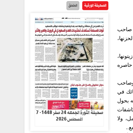
الصحيفة الورقية
الملحق
ت صاحب
حزنها،
تونها،
 حاصره
 وصاحب
ائك في
ه بحول
كاشفات
صحيفة الثورة الجمعه 24 صفر 1448- 7
اغسطس 2026
مل، ولا
..