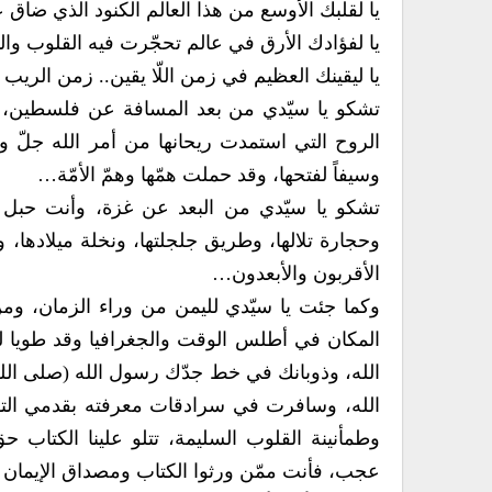
يا لقلبك الأوسع من هذا العالم الكنود الذي ضاق ع
يا لفؤادك الأرق في عالم تحجّرت فيه القلوب والم
يا ليقينك العظيم في زمن اللّا يقين.. زمن الريب و
تشكو يا سيّدي من بعد المسافة عن فلسطين، وهل
الروح التي استمدت ريحانها من أمر الله جلّ وعل
وسيفاً لفتحها، وقد حملت همّها وهمّ الأمّة…
تشكو يا سيّدي من البعد عن غزة، وأنت حبل و
وحجارة تلالها، وطريق جلجلتها، ونخلة ميلادها، 
الأقربون والأبعدون…
وكما جئت يا سيّدي لليمن من وراء الزمان، 
المكان في أطلس الوقت والجغرافيا وقد طويا لك ف
الله، وذوبانك في خط جدّك رسول الله (صلى الل
الله، وسافرت في سرادقات معرفته بقدمي التوكل
وطمأنينة القلوب السليمة، تتلو علينا الكتاب حق ا
عجب، فأنت ممّن ورثوا الكتاب ومصداق الإيمان 