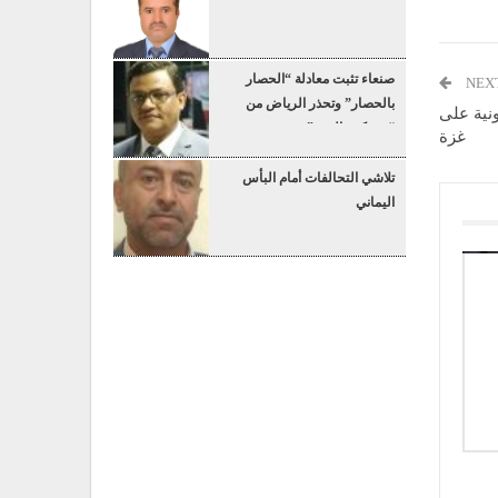
صنعاء تثبت معادلة “الحصار
NEX
بالحصار” وتحذر الرياض من
نية على
“عسكرة البحر”
غزة
تلاشي التحالفات أمام البأس
اليماني