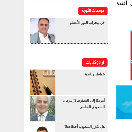
أفئدة
يوميات الثورة
في مِحراب النور الأعظم
آراء وكتابات
خواطر رياضية
أمريكا إلى السقوط دُرْ ..رهان
السعودي الخاسر
هل تكرّر السعودية أخطاءها؟