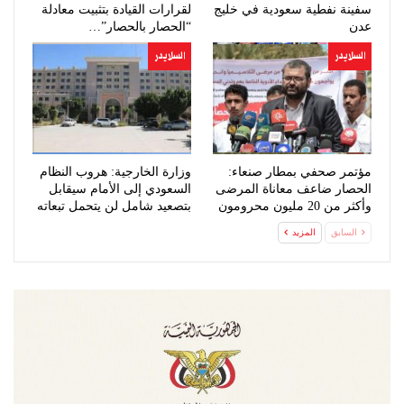
سفينة نفطية سعودية في خليج
لقرارات القيادة بتثبيت معادلة
عدن
“الحصار بالحصار”…
السلايدر
السلايدر
مؤتمر صحفي بمطار صنعاء:
وزارة الخارجية: هروب النظام
الحصار ضاعف معاناة المرضى
السعودي إلى الأمام سيقابل
وأكثر من 20 مليون محرومون
بتصعيد شامل لن يتحمل تبعاته
من…
السابق
المزيد