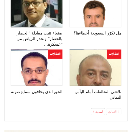
هل تكرّر السعودية أخطاءها؟
صنعاء تثبت معادلة “الحصار
بالحصار” وتحذر الرياض من
“عسكرة…
المقالات
المقالات
تلاشي التحالفات أمام البأس
الحق الذي يخافون سماع صوته
اليماني
السابق
المزيد