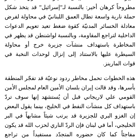
مطروحاً كرهان أخير: بالنسبة لـ”إسرائيل” قد يتخذ شكل
حملة نارية واسعة تطال العمق اللبنانيّ في محاولة لفرض
معادلة الخسائر المدنيّة كقوة ضغط تعيد تعويم الدعوات
الداخلية لتراجع المقاومة، وبالنسبة لواشنطن قد يظهر في
المخاطرة باستهداف منشآت جزيرة خرج أو محاولة
السيطرة عليها بالاستناد إلى إنزال لوحدات النخبة في
قوات المارينز.
هذه الخطوات تحمل مخاطر ردود نوعيّة قد تفجّر المنطقة
بأسرها، وقد قالت إيران بلسان الأمين العام لمجلس الأمن
القومي علي لاريجاني قبل أن يُستشهَد إنها سوف تردّ
باستهداف كل منشآت النفط في الخليج، بينما يقول البعض
إن الغزو البري للجزيرة قد يرتب شيئاً مشابهاً في البر
الخليجي، أما في لبنان فإن الردّ الناري لحزب الله قد يكون
مفاجئاً كما كان حضوره المتجدّد مستفيداً من تراجع