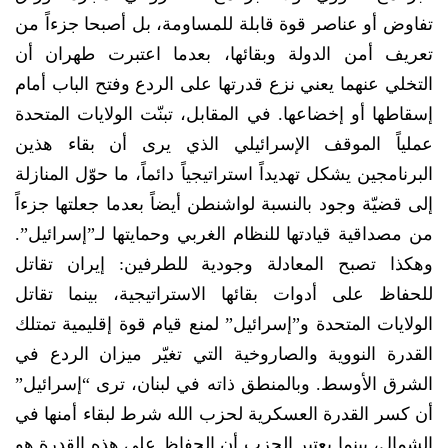
تفاوض أو عناصر قوة قابلة للمساومة، بل أصبحا جزءاً من
تعريف أمن الدولة وبقائها، بعدما اعتبرت طهران أن
التخلي عنهما يعني نزع قدرتها على الردع وفتح الباب أمام
إسقاطها أو إخضاعها. في المقابل، تبنّت الولايات المتحدة
عملياً الموقف الإسرائيلي الذي يرى أن بقاء هذين
البرنامجين يشكل تهديداً استراتيجياً دائماً، ما حوّل المنازلة
إلى قضيّة وجود بالنسبة لواشنطن أيضاً بعدما جعلتها جزءاً
من مصداقية قيادتها للنظام الغربي وحمايتها لـ”إسرائيل”.
وهكذا تصبح المعادلة وجودية للطرفين: إيران تقاتل
للحفاظ على أدوات بقائها الاستراتيجية، بينما تقاتل
الولايات المتحدة و”إسرائيل” لمنع قيام قوة إقليمية تمتلك
القدرة النووية والصاروخية التي تغيّر ميزان الردع في
الشرق الأوسط. وبالمنطق ذاته في لبنان، ترى “إسرائيل”
أن كسر القدرة العسكرية لحزب الله شرط لبقاء أمنها في
الشمال، بينما يعتبر الحزب أن الحفاظ على هذه القدرة هو