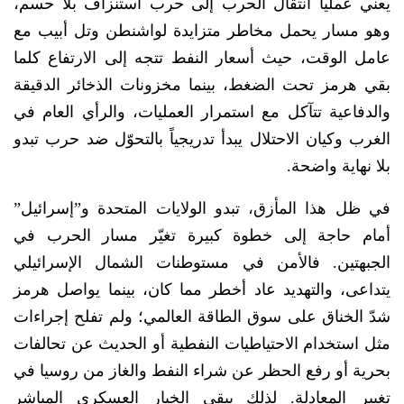
يعني عملياً انتقال الحرب إلى حرب استنزاف بلا حسم،
وهو مسار يحمل مخاطر متزايدة لواشنطن وتل أبيب مع
عامل الوقت، حيث أسعار النفط تتجه إلى الارتفاع كلما
بقي هرمز تحت الضغط، بينما مخزونات الذخائر الدقيقة
والدفاعية تتآكل مع استمرار العمليات، والرأي العام في
الغرب وكيان الاحتلال يبدأ تدريجياً بالتحوّل ضد حرب تبدو
بلا نهاية واضحة.
في ظل هذا المأزق، تبدو الولايات المتحدة و”إسرائيل”
أمام حاجة إلى خطوة كبيرة تغيّر مسار الحرب في
الجبهتين. فالأمن في مستوطنات الشمال الإسرائيلي
يتداعى، والتهديد عاد أخطر مما كان، بينما يواصل هرمز
شدّ الخناق على سوق الطاقة العالمي؛ ولم تفلح إجراءات
مثل استخدام الاحتياطيات النفطية أو الحديث عن تحالفات
بحرية أو رفع الحظر عن شراء النفط والغاز من روسيا في
تغيير المعادلة. لذلك يبقى الخيار العسكري المباشر