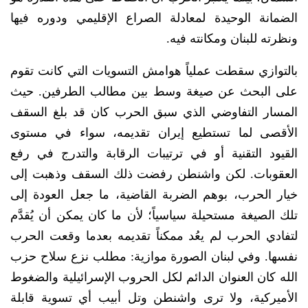
الضمانة الوحيدة لمعادلة الصراع الإقليمي ودوره فيها
ونظرته للبنان ومكانته فيه.
بالتوازي سقطت عملياً هوامش التسويات التي كانت تقوم
على البحث عن صيغة وسط بين مطالب الطرفين. حيث
المسار التفاوضي الذي سبق الحرب كان قد بلغ السقف
الأقصى لما تستطيع إيران تقديمه، سواء في مستوى
القيود التقنية أو في ترتيبات الرقابة والتدرج في رفع
العقوبات. لكن واشنطن رفضت ذلك السقف وذهبت إلى
خيار الحرب، بوهم الضربة القاضية، ما جعل العودة إلى
تلك الصيغة مستحيلة سياسياً؛ لأن ما كان يمكن أن يُقدَّم
لتفادي الحرب لم يعُد ممكناً تقديمه بعدما وقعت الحرب
نفسها. وفي لبنان الصورة موازية: مطلب نزع سلاح حزب
الله كان العنوان الدائم لكل الحروب الإسرائيلية والضغوط
الأميركية، ولا ترى واشنطن وتل أبيب أي تسوية قابلة