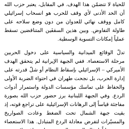
للحياة لا تتضمّن هذا الهدف. في المقابل، يعتبر حزب الله
أن الحد الأدنى لأي وقف للحرب هو انسحاب إسرائيلي
كامل ووقف نهائي للعدوان من دون وضع سلاحه على
طاولة التفاوض. وبين هذين السقفَين المتناقضين تسقط
عملياً إمكانات التسوية الوسطية.
تدلّ الوقائع الميدانية والسياسية على دخول الحربين
مرحلة الاستعصاء. ففي الجبهة الإيرانية لم يتحقق الهدف
الأميركي – الإسرائيلي بإسقاط النظام أو شلّ قدرته على
إدارة الحرب، بل نجحت طهران في احتواء الضربة الأولى
والحفاظ على تماسك مؤسسات الدولة واستمرار أدوات
الردع. وفي الجبهة اللبنانية برز حضور حزب الله بصورة
مفاجئة قياساً إلى الرهانات الإسرائيلية على تراجع قوته، إذ
بقيت جبهة الشمال تحت الضغط وعادت الصواريخ
والمسيّرات لتفرض معادلة الردع المتبادل. هذا الاستعصاء