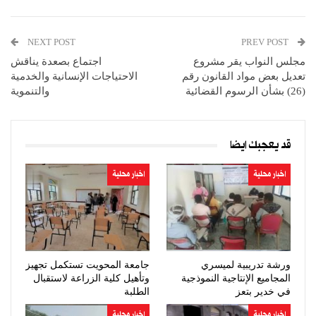
NEXT POST
PREV POST
مجلس النواب يقر مشروع
اجتماع بصعدة يناقش
تعديل بعض مواد القانون رقم
الاحتياجات الإنسانية والخدمية
(26) بشأن الرسوم القضائية
والتنموية
قد يعجبك ايضا
اخبار محلية
اخبار محلية
ورشة تدريبية لميسري
جامعة المحويت تستكمل تجهيز
المجاميع الإنتاجية النموذجية
وتأهيل كلية الزراعة لاستقبال
في خدير بتعز
الطلبة
اخبار محلية
اخبار محلية