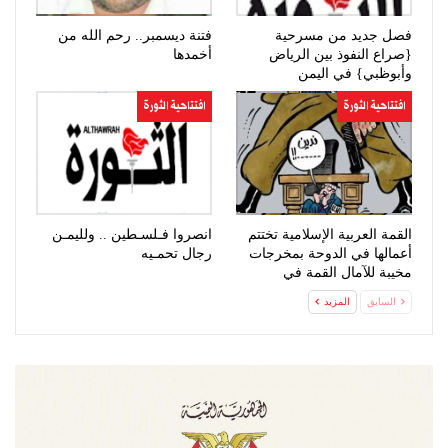
فصل جديد من مسرحية
فتنة ديسمبر.. رحم الله من
{صراع النفوذ بين الرياض
أخمدها
وأبوظبي} في اليمن
افتتاحية الثورة
افتتاحية الثورة
القمة العربية الإسلامية تختتم
انصروا فـلسـطين .. ولليمـن
أعمالها في الدوحة بمخرجات
رجال تحمـيه
مخيبة للآمال القمة في
صنعاء…
السابق
المزيد