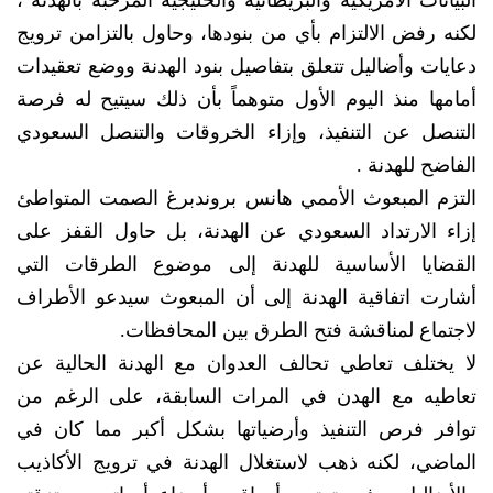
البيانات الأمريكية والبريطانية والخليجية المرحبة بالهدنة ،
لكنه رفض الالتزام بأي من بنودها، وحاول بالتزامن ترويج
دعايات وأضاليل تتعلق بتفاصيل بنود الهدنة ووضع تعقيدات
أمامها منذ اليوم الأول متوهماً بأن ذلك سيتيح له فرصة
التنصل عن التنفيذ، وإزاء الخروقات والتنصل السعودي
الفاضح للهدنة .
التزم المبعوث الأممي هانس بروندبرغ الصمت المتواطئ
إزاء الارتداد السعودي عن الهدنة، بل حاول القفز على
القضايا الأساسية للهدنة إلى موضوع الطرقات التي
أشارت اتفاقية الهدنة إلى أن المبعوث سيدعو الأطراف
لاجتماع لمناقشة فتح الطرق بين المحافظات.
لا يختلف تعاطي تحالف العدوان مع الهدنة الحالية عن
تعاطيه مع الهدن في المرات السابقة، على الرغم من
توافر فرص التنفيذ وأرضياتها بشكل أكبر مما كان في
الماضي، لكنه ذهب لاستغلال الهدنة في ترويج الأكاذيب