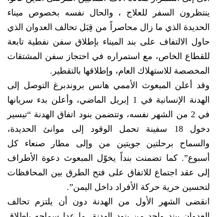
ينتظرون السفر للعلاج ، والحال نفسه بخصوص ميناء
الحديدة الذي ما زال محاصراً من قِبَل تحالف العدوان الذي
حاول الالتفاف على بند الميناء بإطلاق سفن نفطية تابعة
للقطاع الخاص، مع استمراره في احتجاز سفن المشتقات
المخصصة للاستهلاك العام، وإطلاقها بالتقطير.
وقد أعلن المبعوث الأممي هانس بروندبرغ التوصل إلى
الهدنة الإنسانية في 1 إبريل الماضي، وأعلن بدء سريانها
في 2 من الشهر نفسه، وتتضمن بنود اتفاق الهدنة “تيسير
دخول 18 سفينة تحمل الوقود إلى موانئ الحديدة،
والسماح برحلتين جويتين من وإلى مطار صنعاء كل
أسبوع”. كما تضمنت بنداً يخوّل المبعوث دعوة الأطراف
إلى عقد اجتماع للاتفاق على فتح الطرق بين المحافظات
لتحسين حرية حركة الأفراد داخل اليمن”.
انقضى الشهر الأول من الهدنة دون أن يلتزم تحالف
العدوان ببند واحد من بنود الهدنة، ما عدا سماحه بإطلاق