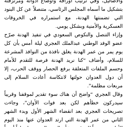
والأضاليل، وفي ترتيب أوراقه وأوضاع أدواته ومرتزقته
بتشكيل ما أسماه المجلس الرئاسي، متنصلاً عن كل البنود
التي تضمنتها الهدنة، مع استمراره في الخروقات
العسكرية والأمنية وبشكل يومي.
وإزاء التنصل والنكوص السعودي في تنفيذ الهدنة صرّح
عضو الوفد الوطني عبدالملك العجري ليلة أمس بأن كل
يوم يمر من عمر الهدنة يغلق نافذة من النوافذ المشرعة
للسلام، وأضاف “كنا نريد الهدنة فرصة للتقدم للأمام
وحسم الملفات المتعلقة برفع الحصار ووقف الحرب، إلا
أن دول العدوان حولتها لانتكاسة أعادت السلام إلى
مربعات مظلمة”.
وقال العجري “واضح أن هناك سوء تقدير لموقفنا وقريباً
سيدركون خطأهم لكن بعد فوات الأوان”، وجاءت
تصريحات العجري بعد انقضاء الشهر الأول وبدء الشهر
الثاني من عمر الهدنة التي ارتد العدوان عنها منذ اليوم