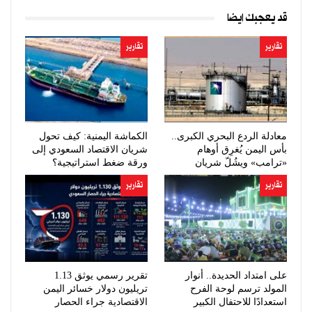
قد يعجبك ايضا
تقارير
تقارير
معادلة الردع البحري الكبرى..
الكماشة اليمنية: كيف تحول
بأس اليمن يُغرِق أوهام
شريان الاقتصاد السعودي إلى
«ترامب» ويشُلّ شريان
ورقة ضغط استراتيجية؟
النفط…
تقارير
تقارير
على امتداد الحديدة.. أنوار
تقرير رسمي يوثق 1.13
المولد ترسم لوحة الفرح
تريليون دولار خسائر اليمن
استعدادًا للاحتفال الكبير
الاقتصادية جراء الحصار