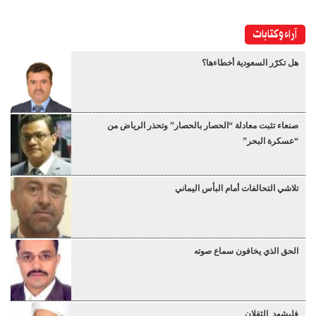
آراء وكتابات
هل تكرّر السعودية أخطاءها؟
صنعاء تثبت معادلة “الحصار بالحصار” وتحذر الرياض من
“عسكرة البحر”
تلاشي التحالفات أمام البأس اليماني
الحق الذي يخافون سماع صوته
فليشهد الثقلان