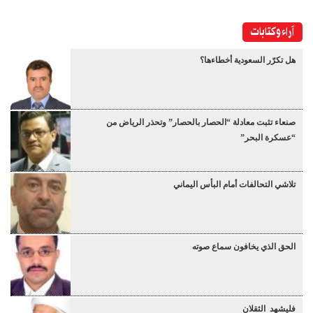
آراء وكتابات
هل تكرّر السعودية أخطاءها؟
صنعاء تثبت معادلة “الحصار بالحصار” وتحذر الرياض من
“عسكرة البحر”
تلاشي التحالفات أمام البأس اليماني
الحق الذي يخافون سماع صوته
فليشهد الثقلان