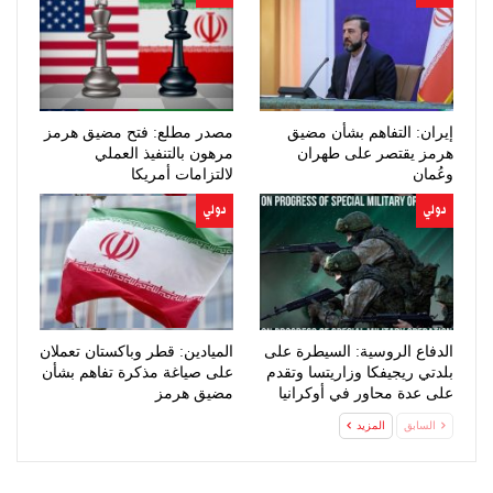
إيران: التفاهم بشأن مضيق
مصدر مطلع: فتح مضيق هرمز
هرمز يقتصر على طهران
مرهون بالتنفيذ العملي
وعُمان
لالتزامات أمريكا
دولي
دولي
الدفاع الروسية: السيطرة على
الميادين: قطر وباكستان تعملان
بلدتي ريجيفكا وزاريتسا وتقدم
على صياغة مذكرة تفاهم بشأن
على عدة محاور في أوكرانيا
مضيق هرمز
السابق
المزيد