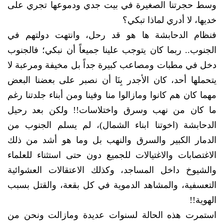
وسط حجرتنا الصغيرة في بيت جدي ودموعها تجري على
خديها، لا أدري لماذا تبكي؟
فنظام الدحابشة ها هو قد رحل، وانتهت دولتهم في
الجنوب.. ربما كان يتوجب علينا جميعاً أن نبكي؛ فالجنوب
دخل في مطبات ومصاعب كبيرة جداً بل مخيفة ومرعبة لا
يتحملها أحد، كان الأجدر بِنَا أن نصبر على بعضنا البعض
مهما كان هم كانوا ومازالوا منا وفينا ومن أبناء جلدتنا رغم
ما كان من نهب وسرق واختلاسات!! ولكن بعد رحيل
الدحابشة (اخوتنا ابناء الشمال)، لم يسلم الجنوب من
الدمار الكبير والسرق والنهب بل وما هو أشد من ذلك
الاغتصابات والاغتيالات للجميع دون حتى استثناء للعلماء
والشيوخ داخل المساجد، وكذلك الاعتقالات العشوائية
التعسفية، والمشاهد الدموية في كل بقعة، والقتل بسبب
الهوية!!
استمرت هذه الحالة لسنوات عديدة ومازالت ونحن من