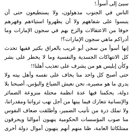
سيئ إلى أسوأ.!
الناس في الجنوب مذهولون، ولا يستطيعون حتى أن
ينبسوا على شفاههم ولا أن يظهروا استياءهم وقهرهم
خوفا من الاعتقالات والزج بهم في سجون الإمارات وما
أدراكم ماهي سجون الإمارات؟!
إنها أسوأ من سجن أبو غريب بالعراق بكثير ففيها تحدث
كل الانتهاكات الجسدية والنفسية وما لا يخطر على بشر
وكأن إبليس هو من يشرف على تعذيب أهلنا!!
حتى أصبح كل واحد منا يخاف على نفسه وأهل بيته ولا
يدري ما هو مصيره، نحن نعيش الضياع والبؤس، أصبحنا بلا
دولة، يحكمنا فيها عدة انظمة محتلة منزوعة الضمائر
والإنسانية تتعارك فيما بينها من أجل نهب ثرواتنا ومقدراتنا،
ولا تملك ذرة من تأنيب الضمير، وأطلقت ضعاف النفوس
منا صوب المؤسسات الحكومية ينهبون أموالنا ويحرقون
ممتلكاتنا العامة، ظنا منهم أنهم ينهبون أموال دولة أخرى