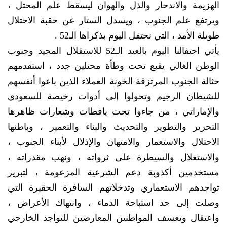
الهزيمة والاندحار والذل والهوان ليسقط علم المحتل ،
ويرتفع علم الجنوب ، ويسدل الستار عن حقبة الاحتلال
طويلة الأمد ، التي نحتفل اليوم بذكراها الـ52 .
يأتي احتفالنا اليوم بالعيد الـ52 للاستقلال المجيد وجنوب
الوطن الغالي يقبع تحت وطأة محتلين جدد ، استقدمهم
حثالة الجنوب المرتزقة الخونة العملاء الذين باعوا أنفسهم
للشيطان الرجيم وتحولوا إلى أدوات رخيصة للسعودي
والإماراتي ، من جاءوا تحت يافطات وشعارات ظاهرها
التحرير والتطوير والتحديث والبناء والتعمير ، وباطنها
الاحتلال والاستعمار والامتهان والإذلال لأبناء الجنوب ،
والاستغلال والسيطرة على ثرواته ، ونهب مقدراته ،
مستخدمين أكذوبة دعم الشرعية المزعومة ، لتبرير
تواجدهم الاستعماري وتدخلاتهم السافرة الحقيرة التي
وصلت إلى حد استباحة الدماء ، وانتهاك الأعراض ،
واعتقال وتعسف المواطنين المعارضين للتواجد الخارجي