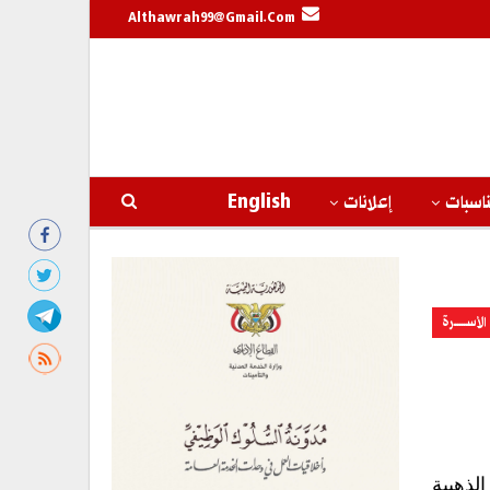
Althawrah99@gmail.com
اسبات
إعلانات
English
الأســــــرة
لذهبية