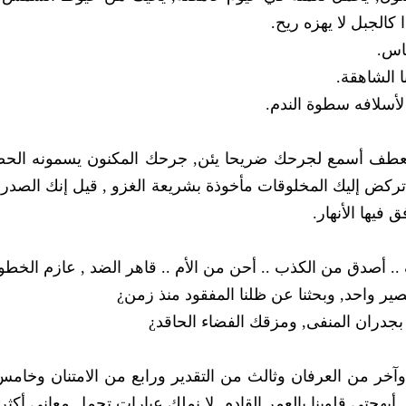
كالجبل لا يهزه ريح.
ا الشاهقة.
لأسلافه سطوة الندم.
كل منعطف أسمع لجرحك ضريحا يئن, جرحك المكنون يسمونه ال
تركض إليك المخلوقات مأخوذة بشريعة الغزو , قيل إنك الصدر 
فيها الأنهار.
. أصدق من الكذب .. أحن من الأم .. قاهر الضد , عازم الخطو
ير واحد, وبحثنا عن ظلنا المفقود منذ زمن¿
جدران المنفى, ومزقك الفضاء الحاقد¿
وآخر من العرفان وثالث من التقدير ورابع من الامتنان وخامس
, أبهجتي قلوبنا بالعمر القادم, لا نملك عبارات تحمل معاني أكثر