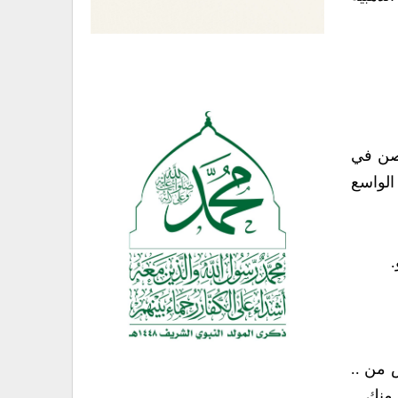
حصن في
الواسع
.
 من ..
 منك.