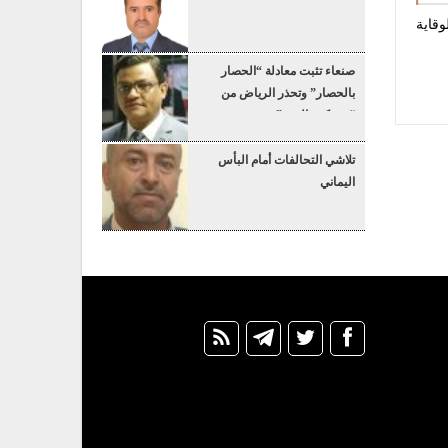
قاية
صنعاء تثبت معادلة “الحصار
بالحصار” وتحذر الرياض من
“عسكرة البحر”
تلاشي التحالفات أمام البأس
اليماني