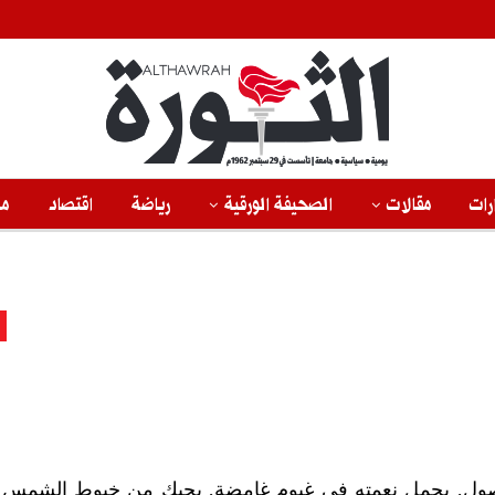
رات
مقالات
الصحيفة الورقية
رياضة
اقتصاد
من
صول, يحمل نعمته في غيوم غامضة, يحيك من خيوط الشمس ا