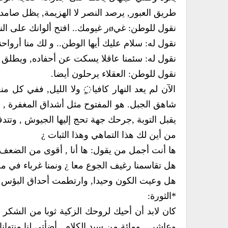
طريق العبور, يرصد النصر لا الهزيمة, يظل صامدا 
نقول للوطن: غيøر غيومك.. افتح ألوانك على الناس.
نقول له: سلام عليك أيها الوطن.. و لك منا أرواحن
نقول له: سئمنا عاقلا يسكت عن أحفاده, ويطلق 
نقول للوطن: العقلاء يرحلون أيضا.
الآن لم يعد النهار كافيا◌ٍ ولا الليل, ففي 
شاهق الجبل. هو المفتوح مثل أشداق المغفرة , 
يقبل التوبة ,جرحك جهة تحج إليها الجيوش , وتتدفق 
من أين لك هذا التماهي وهذا الثبات ¿
ها أنت أجمل من يقول: ها أنا , أقوى من الضعف .
هل تقاسمنا رغيف الجوع معا ¿ ونمنا غرباء في مص
هل وعيت الكون وحيدا, وارتطمت أحداق البؤس ب
*الثورة:
كان لابد أن أحيك لروحك الزكية ثوبا من الشكر 
وعاشر .. ومائة من سيد الكلام , أضأتي لنا منتهانا