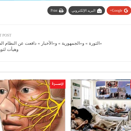
Google+
البريد الإلكتروني
Print
T POST
«الثورة » و«الجمهورية » و«الأخبار » دافعت عن النظام ا
وهيأت لثور
الأســــــرة