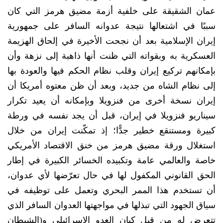
عمان الشقيقة على خلفية أزمة مضيق هرمز التي كان
سببًا في اشتعالها نتيجة عدوانه السافر على جمهورية
إيران الإسلامية بعد أن نجحت الأخيرة في إلحاق الهزيمة
العسكرية به وبقواته التي ظنت أنها ذاهبة إلى نزهة وأن
بإمكانهم تركيع إيران وقلب نظام الحكم فيها والعودة بها
إلى نظام الشاه من جديد، وبعد أن ظن معتوه أمريكا أن
إيران نسخة أخرى من فنزويلا وبإمكانه أن يعيد تكرار
سيناريو فنزويلا في إيران، قبل أن يجد نفسه في ورطة
كبيرة ومستنقع خطير جدًّا؛ إذ تمكّنت إيران من خلال
استغلال ورقة مضيق هرمز من خنق الاقتصاد الأمريكي
خاصة والعالمي عامة وتكبيده الخسائر الكبيرة في إطار
الحق القانوني المكفول لها في حال تعرّضها لأي عدوان،
أن تستخدم هذا الممر البحري وتعمل على توظيفه في
سياق الجهود التي تبذلها في مواجهتها العدوان السافر الذي
تتعرض له من قبل كيان العدو الإسرائيلي و(الشيطان