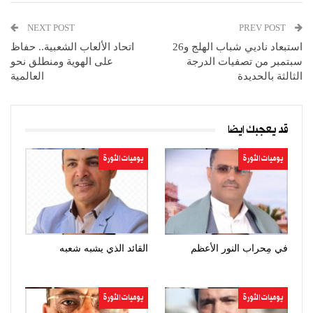
NEXT POST
PREV POST
استبعاد ناديي شباب الهلج و26
اتحاد الألعاب الشعبية.. حفاظ
سبتمبر من تصفيات الدرجة
على الهوية ومنطلق نحو
الثالثة بالحديدة
العالمية
قد يعجبك ايضا
يوميات الثورة
يوميات الثورة
في مِحراب النور الأعظم
القائد الذي يشبه شعبه
يوميات الثورة
يوميات الثورة