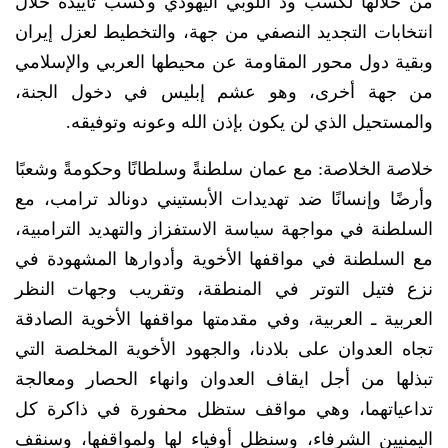
من خلالها لكسب ود اللوبي اليهودي وكسب تأييده خلال
انتخابات التجديد النصفي من جهة، والتخطيط لعزل إيران
وبقية دول محور المقاومة عن محيطها العربي والإسلامي
من جهة أخرى، وهو عشم إبليس في دخول الجنة،
والمستحيل الذي لن يكون بإذن الله وعونه وتوفيقه.
خلاصة الخلاصة: مع عمان سلطنةً وسلطانًا وحكومةً وشعبًا
وأرضًا وإنسانًا ضد تهديدات الأبستيني دونالد ترامب، مع
السلطنة في مواجهة سياسة الاستفزاز والتهديد الترامبية،
مع السلطنة في مواقفها الأخوية وأدوارها المشهودة في
نزع فتيل التوتر في المنطقة، وتقريب وجهات النظر
العربية ـ العربية، وفي مقدمتها مواقفها الأخوية الصادقة
تجاه العدوان على بلادنا، والجهود الأخوية المخلصة التي
تبذلها من أجل ايقاف العدوان وانهاء الحصار ومعالجة
تداعياتهما، وهي مواقف ستظل محفورة في ذاكرة كل
اليمنيين الشرفاء، وسنظل أوفياء لها ولمواقفها، وسنقف