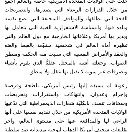
حلت على الولايات المتحدة الأمريكية خاصة والعالم أجمع
من خلال القرارات الرعناء التي يصدرها، والتصريحات
الفجة التي يطلقها، والمواقف السخيفة التي يضع نفسه
وبلده فيها، والسياسة الاستفزازية الغبية التي يتعامل بها
ويدير بها أمريكا وعلاقاتها الخارجية مع دول العالم والتي
تظهره أمام العالم في شخصية مشبّعة بالعبط والعته
والعقد والأمراض النفسية التي سلبت منه الحكمة ومنطق
الصواب، وجعلته أشبه بالمختل عقليًّا الذي يقوم بأشياء
وتصرفات غير سوية لا يقبل بها عقل ولا منطق.
رعونة لم يسبقه إليها رئيس أمريكي، بلطجة وقرصنة
وإجرام وعدوان، وانتهاكات واستفزازات وتحريضات
وسخافات تنسف بالكليّة شعارات الديمقراطية التي تدّعيها
الولايات المتحدة الأمريكية من خلال تقديم نفسها على أنها
الراعي لها والمدافعة عنها على مستوى العالم، وآخر
تقليعات سخيف أمريكا الذهاب لتوجيه تهديداته ضد سلطنة