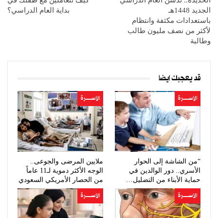
الحديدة.. تدشن العام الدراسي
كيف تتعاملين مع طفلك في
الجديد 1448هـ
بداية العام الدراسي؟
باستعدادات مكثفة وانتظام
لأكثر من نصف مليون طالب
وطالبة
قد يعجبك ايضا
الأســــــرة
الأســــــرة
“من الشاشة إلى الحوار
ملايين المرضى والجوعى..
الأسري.. دور الوالدين في
الوجه الأكثر دموية لـ11 عاماً
حماية الأبناء من التضليل…
من الحصار الأمريكي السعودي
الأســــــرة
الأســــــرة