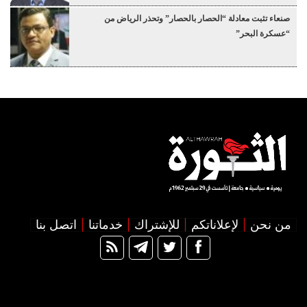
صنعاء تثبت معادلة “الحصار بالحصار” وتحذر الرياض من
“عسكرة البحر”
من نحن
لإعلاناتكم
للإشتراك
خدماتنا
اتصل بنا