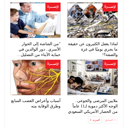
الأســــــرة
الأســــــرة
لماذا يغفل الكثيرون عن حقيقة
“من الشاشة إلى الحوار
ما يجري يوميًا في غزة
الأسري.. دور الوالدين في
والضفة؟!
حماية الأبناء من التضليل…
الأســــــرة
الأســــــرة
ملايين المرضى والجوعى..
أسباب وأعراض العصب السابع
الوجه الأكثر دموية لـ11 عاماً
وطرق الوقاية منه
من الحصار الأمريكي السعودي
السابق
المزيد