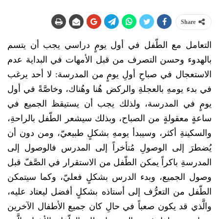
Share
التعامل مع الطّفل في أول يومٍ دراسي يجب أن يتسم
بالهدوء وحسن التصرف من قبل الأمهات في البداية عدم
الاستعجال في صباحِ أولِ يومٍ من المدرسة: لا أحد يرغب
في بدء يومهِ بالعجلةِ والركض هُنا وهُناك، وخاصَّةً في أول
يومٍ في المدرسة، ولذلك يجب أن يستيقظ الجميع في
ساعةٍ معقولةٍ من الصباح، وبذلك سيشعر الطّفل بالراحةِ،
والسكينةِ أكثر، وسيبدأ يومهِ بشكلٍ طبيعيّ، ومن دون أن
يُضطرَ إلى الوصولِ مُتأخراً إلى المدرس فالوصول إلى
المدرسةِ باكراً يمكن الطّفل من الاستقرار في الصَّفّ قبل
وصول الجميع، وبدء الدرس بشكلٍ فعليّ، وكما سيتمكن
الطّفل من التعرُّف إلى أستاذه بشكلٍ أفضل ليعتاد عليه،
والَّذي قد يكون صعباً في حالِ كان جميع الأطفال الآخرين