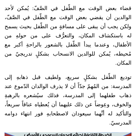
قضاء بعض الوقت مع الطّفل في الصَّفّ: يُمكن لأحد
الوالدين أن يقضي بعض الوقت مع الطّفل في الصَّفّ،
ولكن يجب أن يبقى على مسافةٍ من الطّفل بحيث يسمح
له باستكشاف المكان، والتعرُّف على من حولهِ من
الأطفال، وعندما يبدأ الطّفل بالشعور بالراحةِ أكبر مع
مُحيطه، يُمكن للوالدين الانسحاب بشكلٍ تدريجيّ من
المكان.
توديع الطّفل بشكلٍ سريع، ولطيف قبل ذهابهِ إلى
المدرسة: من المُهمّ جدّاً أن لا يذرف الوالدان الدّموع عند
ذهاب طفلهما إلى المدرسة، فذلك سيُشعره بالرهبةِ
والخوف، وعِوضاً عن ذلك عليهما أن يُعطياه عناقاً سريعاً،
والتأكيد له أنَّهما سيعودان لاصطحابهِ فور انتهاء دوامه
المدرسيّ.