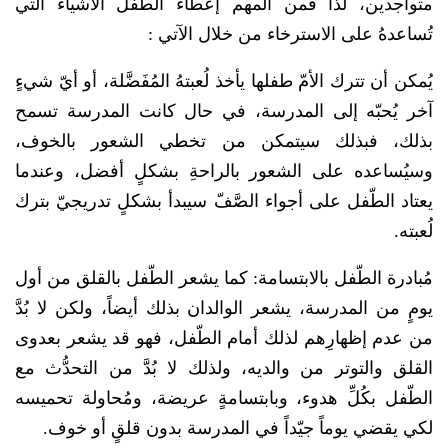
متواجدين، لذا فمن المهم إعطاء الطّفل الأشياء الَّتي
تُساعدهُ على الاسترخاء من خلال الآتي :
يُمكن أن تترك الأمّ طفلها يأخذ لُعبتهُ المُفَضَّلة، أو أيّ شيءٍ
آخر يُحبّه إلى المدرسة، في حال كانت المدرسة تسمح
بذلك، فبذلك سيتمكن من تخطي الشعور بالخوف،
وسيُساعده على الشعور بالراحةِ بشكلٍ أفضل، وعندما
يعتاد الطّفل على أجواء الصَّفّ سيبدأ بشكلٍ تدريجيّ بترك
لُعبته.
مُبادرة الطّفل بالابتسامة: كما يشعر الطّفل بالقلق من أول
يومٍ من المدرسة، يشعر الوالدان بذلك أيضاً، ولكن لا بُدَّ
من عدم إظهارِهم لذلك أمام الطّفل، فهو قد يشعر بعدوى
القلق والتوتر من والديه، ولذلك لا بُدَّ من التحدُّث مع
الطّفل بكُلِّ هدوء، وبابتسامةٍ عريضة، ومُحاولة تحميسه
لكي يقضي يوماً جيّداً في المدرسة بدون قلقٍ أو خوف.