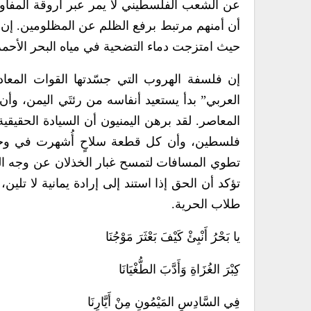
عن الشعب الفلسطيني لا يمر عبر أروقة المفاوض
أن أمنهم مرتبط برفع الظلم عن المظلومين. إن 
حيث امتزجت دماء التضحية في مياه البحر الأحمر ب
إن فلسفة الهروب التي جسّدتها القوات المعادي
العربي” بدأ يستعيد أنفاسه من رئتَي اليمن، وأن
المعاصر. لقد برهن اليمنيون أن السيادة الحقيقية 
فلسطين، وأن كل قطعة سلاحٍ أُشهرت في وجه
تطوي المسافات لتمسح غبار الخذلان عن وجه ال
تؤكد أن الحق إذا استند إلى إرادة يمانية لا تلي
طلاب الحرية.
يا بَحْرُ أَنْبِئْ كَيْفَ بَعْثَرَ مَوْجُنَا
كِبْرَ الغُزَاةِ وَأَدَّبَ الطُّغْيَانَا
فِي السَّادِسِ المَيْمُونِ مِنْ أَيَّارِنَا