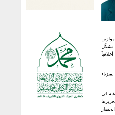
ريف موازين
تشكّل
لاقياً
فيزياء
غبة في
حريرها
الحصار