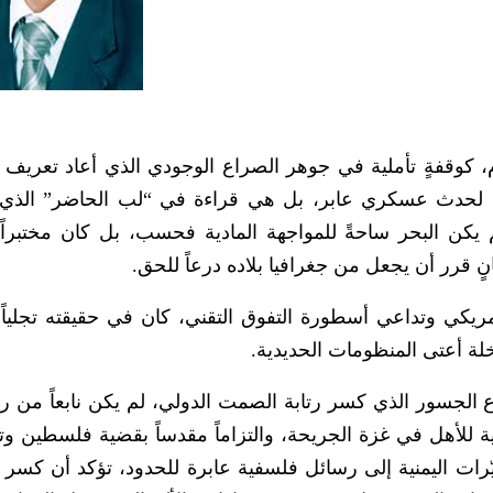
جلّى الذكرى السنوية للسادس من مايو 2025م، كوقفةٍ تأملية في جوهر الصراع الوجودي الذي أعاد تع
 لحدث عسكري عابر، بل هي قراءة في “لب الحاضر” الذي 
لم يكن البحر ساحةً للمواجهة المادية فحسب، بل كان مختبراً أخ
قرر أن يجعل من جغرافيا بلاده درعاً للحق.
ريكي وتداعي أسطورة التفوق التقني، كان في حقيقته تجلياً ل
لة أعتى المنظومات الحديدية.
دفاع الجسور الذي كسر رتابة الصمت الدولي، لم يكن نابعاً من ر
ية للأهل في غزة الجريحة، والتزاماً مقدساً بقضية فلسطين وت
ّرات اليمنية إلى رسائل فلسفية عابرة للحدود، تؤكد أن كسر 