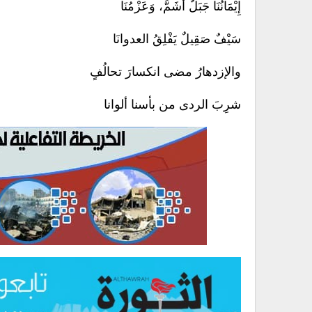
إِيْمَانُنَا جَبَلٌ أَشَمُّ، وَعَزْمُنَا
سَيْفٌ صَقِيلٌ يَفْلِقُ العدوانَا
والإزدهارُ مضى انكسارَ تحالُفٍ
شرِبَ الردى من بأسنا ألوانا