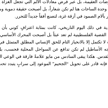
ات العقيمة، بل عبر فرض معادلات الألم التي تجعل الغزاة 
وحدة الساحات هنا لم تكن شعاراً، بل أصبحت حقيقة دموية و
آلام الصمود في أزقة غزة، لتصنع أفقاً جديداً للتحرر.
ة في ذلك اليوم التاريخي، كانت بمثابة اعترافٍ كوني بأن 
 القضية الفلسطينية لم تعد عبئاً بل أصبحت المحرك الأساسي ل
لا تكتمل إلا بالانحياز التام للحق الإنساني المطلق المتمثل ف
 الأساطيل لم تكن تدافع عن السواحل المحلية فحسب، بل
قدس. هكذا يبقى السادس من مايو علامةً فارقة في الوعي ا
ن، فإنه قادر على تحويل “الجحيم” الموعود إلى سرابٍ يتبدد تح