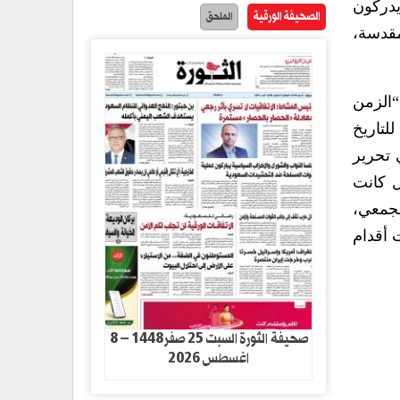
يدركون
الصحيفة الورقية
الملحق
مقدسة،
“الزمن
لتاريخ
ي تحرير
 كانت
لجمعي،
ت أقدام
صحيفة الثورة السبت 25 صفر1448 – 8
اغسطس 2026