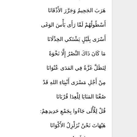
هَرَبَ الجَحِيمُ وَجَرَّرَ الأَذْقَانَا
أَسْطُولُهُمْ لَمَّا رَأَى بَأْسَ الوَغَى
أَسْرَى بِلَيْلٍ يَشْتَكي الخِذْلَانَا
مَا كَانَ ذَاكَ النَّصْرُ إِلَّا نَخْوَةً
لِتَظَلَّ غَزَّةُ فِي المَدَى عُنْوَانَا
مِنْ أَجْلِ مَسْرَى أَنْبِيَاءِ اللهِ قَدْ
صُغْنَا المَنَايَا لِلْعِدَا قُرْبَانَا
قُلْ لِلْأُلَى جَاءُوا بِجَمْعِ حَدِيدِهِمْ:
هَيْهَاتَ نَحْنُ نُزَلْزِلُ الأَكْوَانَا