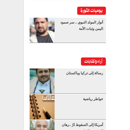
يوميات الثورة
أنوار المولد النبوي .. سر صمود
اليمن وثبات الأمة
آراء وكتابات
رسالة إلى تركيا وباكستان
خواطر رياضية
أمريكا إلى السقوط دُرْ ..رهان