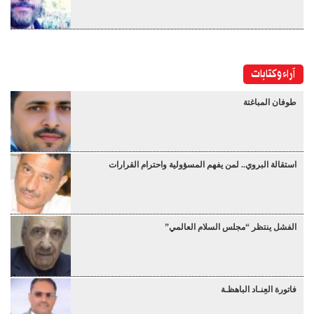
آراء وكتابات
طوفان المباغتة
استقالة البروي.. لمن يفهم المسؤولية واحترام القرارات
الفشل ينتظر “مجلس السلام العالمي”
فاتورة العِنـاد الباهظـة