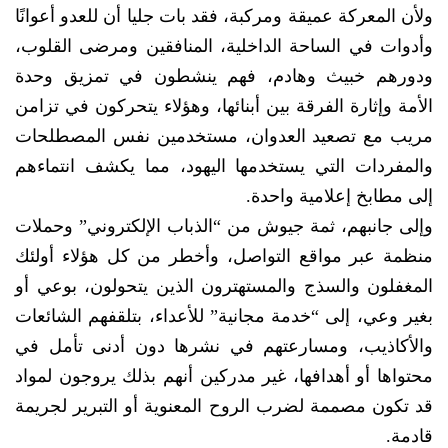
ولأن المعركة عميقة ومركبة، فقد بات جليا أن للعدو أعوانًا
وأدوات في الساحة الداخلية، المنافقين ومرضى القلوب،
ودورهم خبيث وهادم، فهم ينشطون في تمزيق وحدة
الأمة وإثارة الفرقة بين أبنائها، وهؤلاء يتحركون في تزامن
مريب مع تصعيد العدوان، مستخدمين نفس المصطلحات
والمفردات التي يستخدمها اليهود، مما يكشف انتماءهم
إلى مطابخ إعلامية واحدة.
وإلى جانبهم، ثمة جيوش من “الذباب الإلكتروني” وحملات
منظمة عبر مواقع التواصل، وأخطر من كل هؤلاء أولئك
المغفلون والسذج والمستهترون الذين يتحولون، بوعي أو
بغير وعي، إلى “خدمة مجانية” للأعداء، بتلقفهم الشائعات
والأكاذيب، ومسارعتهم في نشرها دون أدنى تأمل في
محتواها أو أهدافها، غير مدركين أنهم بذلك يروجون لمواد
قد تكون مصممة لضرب الروح المعنوية أو التبرير لجريمة
قادمة.