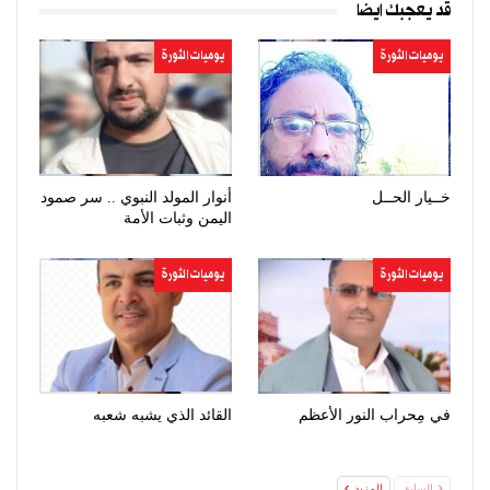
قد يعجبك ايضا
يوميات الثورة
يوميات الثورة
خــيار الحــل
أنوار المولد النبوي .. سر صمود
اليمن وثبات الأمة
يوميات الثورة
يوميات الثورة
في مِحراب النور الأعظم
القائد الذي يشبه شعبه
السابق
المزيد