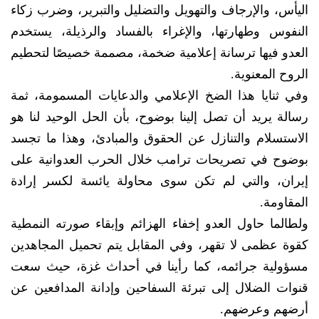
اليأس، والإرجاف والتهويل والتضليل والتبرير، وضرب زكاء
النفوس وطهارتها، والإغراء بالفساد والرذيلة، يستخدم
العدو فيها ترسانة إعلامية ضخمة، مصممة خصيصًا لتحطيم
الروح المعنوية.
وفي ثنايا هذا الضخ الإعلامي والدعايات المسمومة، ثمة
رسالة يريد أن تصل إلينا بوضوح، بأن الحل الوحيد لنا هو
الاستسلام والتنازل عن الحقوق والمبادئ، وهذا ما تجسد
بوضوح في تصريحات ترامب خلال الحرب العدوانية على
إيران، والتي لم تكن سوى محاولة يائسة لكسر إرادة
المقاومة.
ولطالما حاول العدو إخفاء الهزائم وإبقاء صورته النمطية
كقوة عظمى لا تقهر، وفي المقابل يتم تحميل المجاهدين
مسؤولية جرائمه، كما رأينا في أحداث غزة، حيث سعت
قنوات الضلال إلى تبرئة السفاحين وإدانة المدافعين عن
أرضهم وعرضهم.