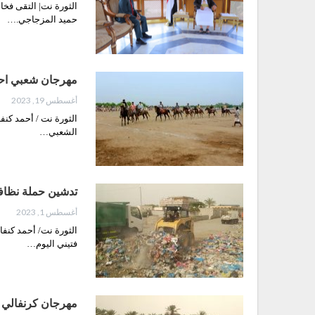
الثورة نت| التقى فخ
حميد المزجاجي.…
مهرجان شعبي احتفا
أغسطس 19, 2023
الثورة نت / أحمد كنف
الشعبي…
تدشين حملة نظافة 
أغسطس 1, 2023
الثورة نت/ أحمد كنف
فتيني اليوم…
مهرجان كرنفالي و