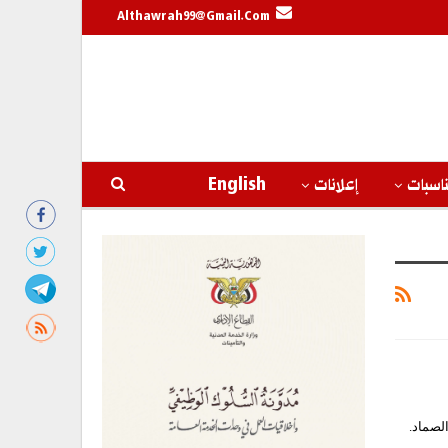
Althawrah99@gmail.com
اسبات
إعلانات
English
لصماد.