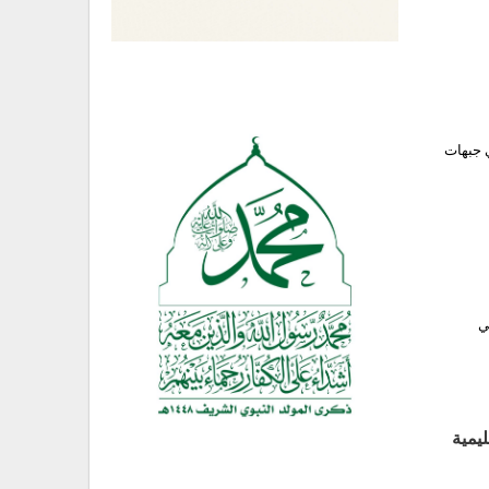
ي جبهات
ي
ليمية