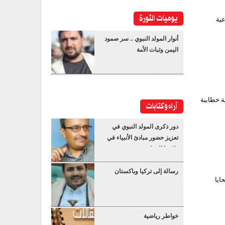
يوميات الثورة
عية
أنوار المولد النبوي .. سر صمود
اليمن وثبات الأمة
ة خطابية
آراء وكتابات
دور ذكرى المولد النبوي في
تعزيز حضور مبادئ الأنبياء في
واقعنا المعاصر
رسالة إلى تركيا وباكستان
ايا
خواطر رياضية