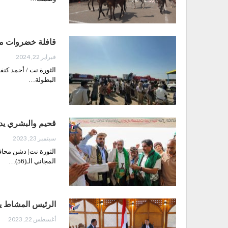
قافلة خضروات من 
فبراير 22, 2024
الثورة نت / أحمد كنف
البطولة…
قحيم والبشري يدشن
سبتمبر 23, 2023
الثورة نت| دشن محاف
المجاني الـ(56)…
الرئيس المشاط يوج
أغسطس 22, 2023