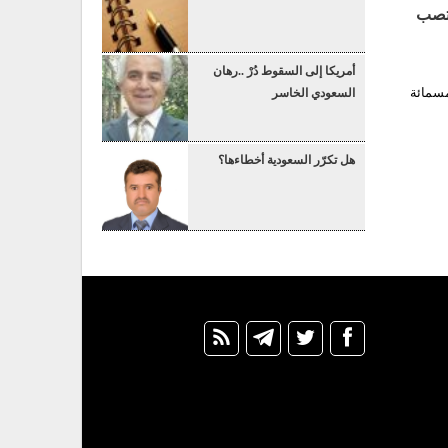
وقي المغتصب
أمريكا إلى السقوط دُرْ ..رهان
بمحافظة الحديدة اليوم ما مساحته 16 الف وخمسمائة
السعودي الخاسر
هل تكرّر السعودية أخطاءها؟