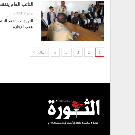
النائب العام يتفق
يوليو 9, 2024
الثورة نت| تفقد النا
عقب الإجازة…
1
2
3
…
5
التالي