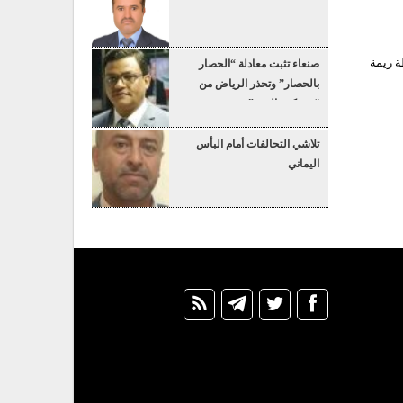
ة ريمة
صنعاء تثبت معادلة “الحصار
بالحصار” وتحذر الرياض من
“عسكرة البحر”
تلاشي التحالفات أمام البأس
اليماني