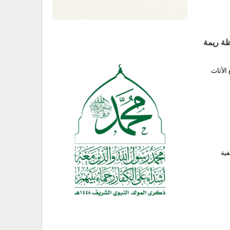
ظة ريمة
الأثاث
فية