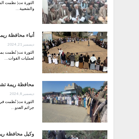
الثورة نت| نظمت السل
والشعبية…
أنباء محافظة ري
ديسمبر 21, 2024
الثورة نت| نُظمت بمد
لعمليات القوات…
محافظة ريمة تشه
ديسمبر 8, 2024
الثورة نت| نُظمت في 
جرائم العدو…
وكيل محافظة ريم