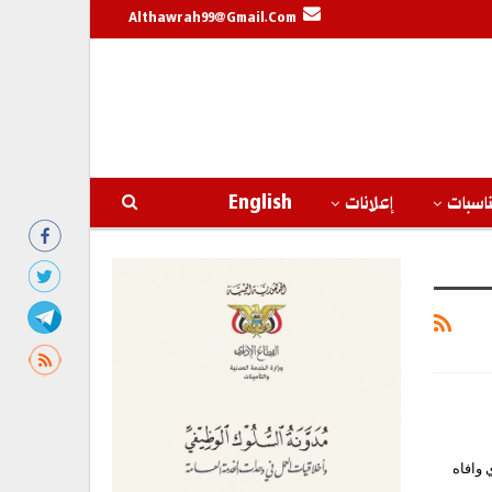
Althawrah99@gmail.com
اسبات
إعلانات
English
 وافاه