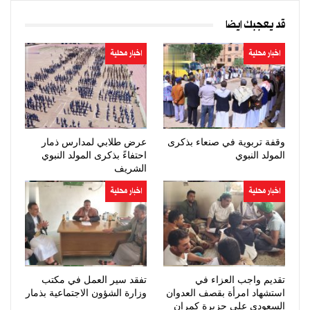
قد يعجبك ايضا
اخبار محلية
اخبار محلية
وقفة تربوية في صنعاء بذكرى
عرض طلابي لمدارس ذمار
المولد النبوي
احتفاءً بذكرى المولد النبوي
الشريف
اخبار محلية
اخبار محلية
تقديم واجب العزاء في
تفقد سير العمل في مكتب
استشهاد امرأة بقصف العدوان
وزارة الشؤون الاجتماعية بذمار
السعودي على جزيرة كمران