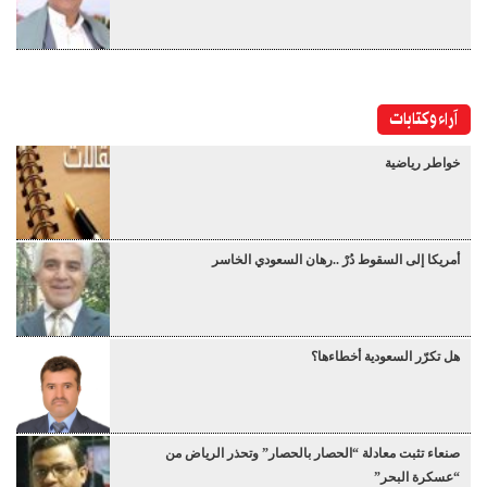
آراء وكتابات
خواطر رياضية
أمريكا إلى السقوط دُرْ ..رهان السعودي الخاسر
هل تكرّر السعودية أخطاءها؟
صنعاء تثبت معادلة “الحصار بالحصار” وتحذر الرياض من
“عسكرة البحر”