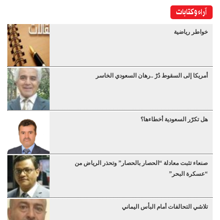
آراء وكتابات
خواطر رياضية
أمريكا إلى السقوط دُرْ ..رهان السعودي الخاسر
هل تكرّر السعودية أخطاءها؟
صنعاء تثبت معادلة “الحصار بالحصار” وتحذر الرياض من
“عسكرة البحر”
تلاشي التحالفات أمام البأس اليماني