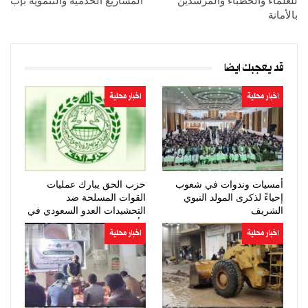
للعلماء والخطباء والمرشدين
المشاريع الخدمية والتنموية بإب
بالأمانة
قد يعجبك ايضا
اخبار محلية
اخبار محلية
أمسيات وندوات في شعوب
حزب الحق يبارك عمليات
إحياءً لذكرى المولد النبوي
القوات المسلحة ضد
الشريف
التحشيدات العدو السعودي في
مأرب وحضرموت
اخبار محلية
اخبار محلية