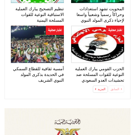
المحويت تشهد استعدادات
تنظيم التصحيح يبارك العملية
وحراكاً رسمياً وشعبياً واسعا
الاستباقية النوعية للقوات
لإحياء ذكرى المولد النبوي
المسلحة اليمنية
اخبار محلية
اخبار محلية
الحزب القومي يبارك العملية
أمسية ثقافية للقطاع السمكي
النوعية للقوات المسلحة ضد
في الحديدة بذكرى المولد
تحشيدات العدو السعودي
النبوي الشريف
السابق
المزيد