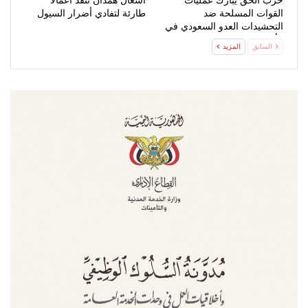
حزب الحق يبارك عمليات
أشغال همدان تنفذ أعمالاً
القوات المسلحة ضد
طارئة لتفادي أضرار السيول
التحشيدات العدو السعودي في
مأرب وحضرموت
السابق
المزيد