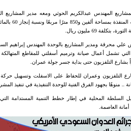
مشاريع المهندس عبدالكريم الحوثي ومعه مدير المشاريع ال
المهندس علي أبو الرجال على الأعمال الاسفلتية المن
لفة 69 مليون ريال.
دس علي محرقة ومدير المشاريع بالوحدة المهندس إبراهيم السو
لتي تشمل أعمال صيانة وترميم أسفلتي للمقاطع المتهالكة 
 بشارع التلفزيون حتى بداية جسر جولة عمران.
ارع التلفزيون وعمران للحفاظ على الاسفلت وتسهيل حركة 
ة .. منوهًا بجهود الفرق الفنية للوحدة التنفيذية في تنفيذ المشر
يل السلطة المحلية في إطار خطط التنمية المستدامة الت
مانة العاصمة.