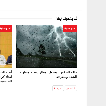
قد يعجبك ايضا
اخبار محلية
اخبار محلية
حالة الطقس : هطول أمطار رعدية متفاوتة
أندية الح
الشدة ومتفرقة
اتحاد كرة
التعسفية
السابق
المزيد