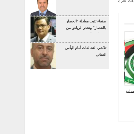
ات لغزة
صنعاء تثبت معادلة “الحصار
بالحصار” وتحذر الرياض من
“عسكرة البحر”
تلاشي التحالفات أمام البأس
اليماني
ملية