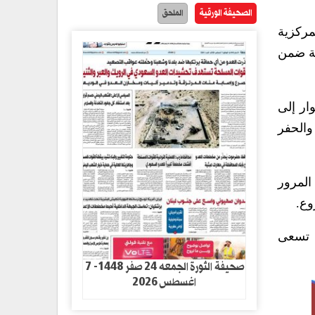
الصحيفة الورقية
الملحق
مركزية
فذة بمساحة ألفين و850 مترًا مربعًا ونسبة إنجاز 60 بالمائة ضمن
ار إلى
والحفر
المرور
وع.
ي تسعى
صحيفة الثورة الجمعه 24 صفر 1448- 7
اغسطس 2026