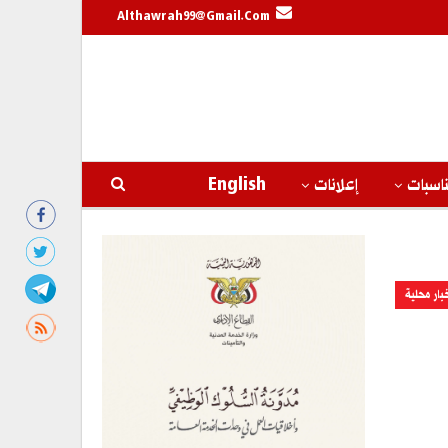
Althawrah99@gmail.com
اسبات
إعلانات
English
بار محلية