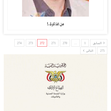
من الذاكرة..!
السابق
1
…
270
271
272
273
274
275
التالي