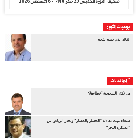
صحيفة الثورة الخميس 23 صفر 1448- 6 اغسطس 2026
يوميات الثورة
القائد الذي يشبه شعبه
آراء وكتابات
هل تكرّر السعودية أخطاءها؟
صنعاء تثبت معادلة “الحصار بالحصار” وتحذر الرياض من
“عسكرة البحر”