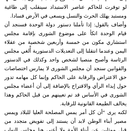
لو توفرت للحاكم عناصر الاستبداد سينقلب إلى طاغية
ومستبد يهلك الحرث والنسل ويسعى في الأرض فسادا.
وأضاف بالقول: إذا تأملنا دستور دولة الوحدة فسنجد أن
قيام الوحدة اتكأ على موضوع الشورى بإقامة مجلس
استشاري مكون من خمسة وأربعين شخصية من عقلاء
اليمن وعندما انتقلنا إلى التعديلات الدستورية أْلغي مجلس
الرئاسة وأصبح منصبا لشخص واحد وكذلك في الدستور
والقوانين سنجد أن مجلس الشورى لا يمارس اختصاصات
حق الاعتراض والرقابة على الحاكم وإنما كل مهامه تدور
حول إبداء الرأي والاقتراح بالإضافة إلى أن أعضاء مجلس
الشورى في الأساس قد تم تعيينهم من قبل الحاكم وهذا
يخالف الطبيعة القانونية للرقابة.
لكنه يرى “أن كل أمر يمس المصلحة العليا للبلاد ويمس
مصير أبناء الوطن لابد أن يستند إلى تفويض متجدد من
قبل ممثلين عن أبناء الأمة ولا أعني هنا مجلس النواب