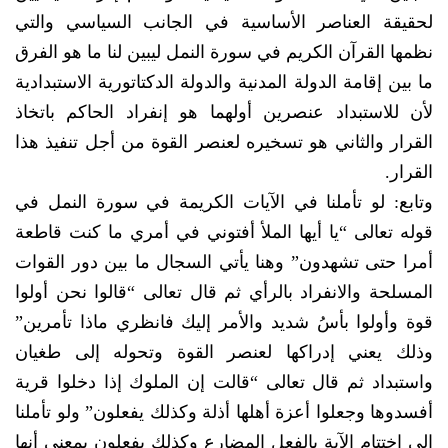
لحقيقة العناصر الأساسية في الجانب السياسي والتي
نظمها القرآن الكريم في سورة النمل ليبين لنا ما هو الفرق
ما بين إقامة الدولة المدنية والدولة الدكتاتورية الاستبدادية
لأن للاستبداد عنصرين أولهما هو إنفراد الحاكم باتخاذ
القرار والثاني هو تسخيره لعنصر القوة من أجل تنفيذ هذا
القرار.
وتابع: لو تأملنا في الآيات الكريمة في سورة النمل في
قوله تعالى “يا أيها الملأ أفتوني في أمري ما كنت قاطعة
أمرا حتى تشهدون” وهنا يأتي السجال ما بين دور القوات
المسلحة والانفراد بالرأي ثم قال تعالى “قالوا نحن أولوا
قوة وأولوا بأسُ شديد والأمر إليك فانظري ماذا تأمرين”
وذلك يعني إدراكها لعنصر القوة وتحوله إلى طغيان
واستبداد ثم قال تعالى “قالت إن الملوك إذا دخلوا قرية
أفسدوها وجعلوا أعزة أهلها أذلة وكذلك يفعلون” ولو تأملنا
إلى اختتام الآية بالفعل المضارع وكذلك يفعلون بمعنى أنها