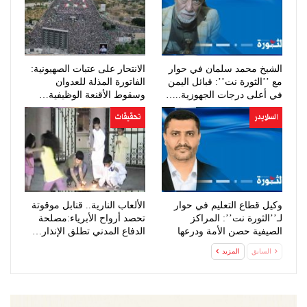
الشيخ محمد سلمان في حوار
الانتحار على عتبات الصهيونية:
مع ’’الثورة نت’’: قبائل اليمن
الفاتورة المذلة للعدوان
في أعلى درجات الجهوزية..…
وسقوط الأقنعة الوظيفية…
السلايدر
تحقيقات
وكيل قطاع التعليم في حوار
الألعاب النارية.. قنابل موقوتة
لـ’’الثورة نت’’: المراكز
تحصد أرواح الأبرياء:مصلحة
الصيفية حصن الأمة ودرعها
الدفاع المدني تطلق الإنذار…
لتحصين…
السابق
المزيد