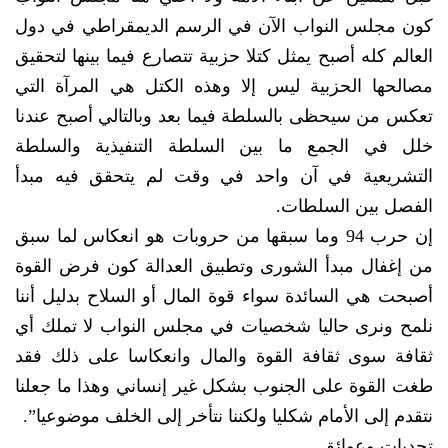
كون مجلس النواب الآن في الرسم الديمقراطي في دول
العالم كله أصبح يمثل كتلا حزبية تتصارع فيما بينها لتحقيق
مصالحها الحزبية ليس إلا وهذه الكتل هي المرآة التي
تعكس من سيحظى بالسلطة فيما بعد وبالتالي أصبح عندنا
خلل في الجمع ما بين السلطة التنفيذية والسلطة
التشريعية في آن واحد في وقت لم يتحقق فيه مبدأ
الفصل بين السلطات.
إن حرب 94 وما سبقها من حروبات هو انعكاس لما سبق
من إغفال مبدأ الشورى وتطبيق العدالة كون فرض القوة
أصبحت هي السائدة سواء قوة المال أو السلاح بدليل أننا
نلمح ونرى حاليا شخصيات في مجلس النواب لا تملك أي
ثقافة سوى ثقافة القوة والمال وانعكاسا على ذلك فقد
طغت القوة على الجنوب بشكل غير إنساني وهذا ما جعلنا
نتقدم إلى الأمام شكليا ولكننا نتأخر إلى الخلف موضوعيا”.
تحديات وعوائق