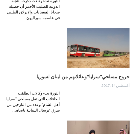
الثورة نت/ وكالات ذكرت اللجنة
الدولية للصليب الأحمر أن حصيلة
ضحايا الفيضانات والانزلاق الطيني
في عاصمة سيراليون…
خروج مسلحي”سرايا”وعائلاتهم من لبنان لسوريا
أغسطس 14, 2017
الثورة نت/ وكالات انطلقت
الحافلات التي تقل مسلحي "سرايا
أهل الشام" وعدد من النازحين من
شرق عرسال اللبنانية باتجاه…