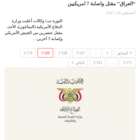
“العراق” مقتل واصابة 7 امريكيين
أغسطس 13, 2017
الثورة نت/ وكالات أعلنت وزارة
الدفاع الأمريكية (البنتاغون)، الأحد،
مقتل عنصرين من الجيش الأمريكي
وإصابة 5 آخرين…
السابق
1
…
3٬167
3٬168
3٬169
3٬170
3٬171
…
3٬353
التالي