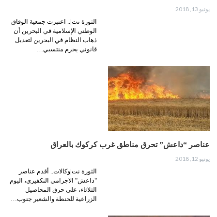
يونيو 13, 2018
الثورة نت|.. اعتبرت جمعية الوفاق
الوطني الإسلامية في البحرين أن
ذهاب النظام في البحرين لتعديل
قانوني يحرم منتسبي…
عناصر “داعش” تحرق مناطق غرب كركوك بالعراق
يونيو 12, 2018
الثورة نت|وكالات.. أقدم عناصر
"داعش" الاجرامي التكفيري، اليوم
الثلاثاء، على حرق المحاصيل
الزراعية للحنطة والشعير جنوب…