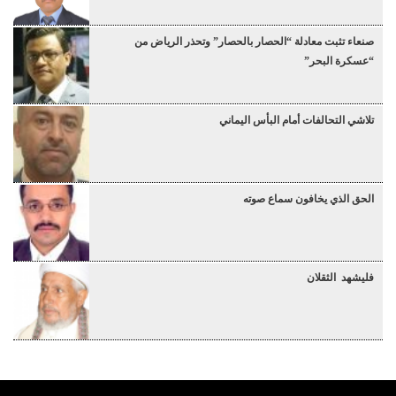
صنعاء تثبت معادلة “الحصار بالحصار” وتحذر الرياض من
“عسكرة البحر”
تلاشي التحالفات أمام البأس اليماني
الحق الذي يخافون سماع صوته
فليشهد الثقلان