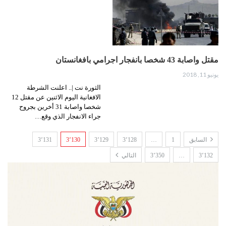
مقتل واصابة 43 شخصا بانفجار اجرامي بافغانستان
يونيو 11, 2018
الثورة نت |.. اعلنت الشرطة
الافغانية اليوم الاثنين عن مقتل 12
شخصا واصابة 31 أخرين بجروح
جراء الانفجار الذي وقع…
السابق
1
…
3٬128
3٬129
3٬130
3٬131
3٬132
…
3٬350
التالي