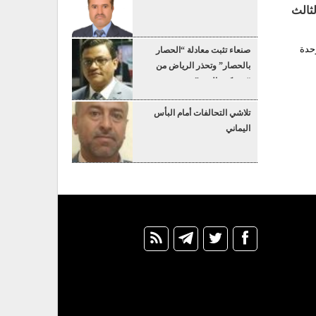
ثالث
وحدة
صنعاء تثبت معادلة “الحصار
بالحصار” وتحذر الرياض من
“عسكرة البحر”
تلاشي التحالفات أمام البأس
اليماني