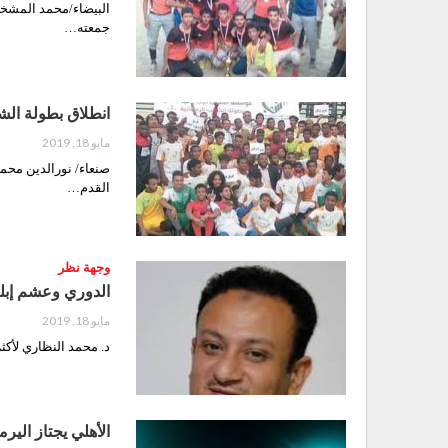
البيضاء/محمد المشخر 
جمعته…
انطلاق بطولة الشع
مايو 18, 2019
صنعاء/ نورالدين محم
القدم…
وجهة نظر
الدوري وعشم إبل
مايو 18, 2019
د. محمد النظاري لأك
الأهلي يجتاز اليرم