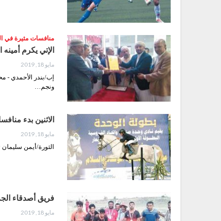
منافسات مثيرة في ال
الإتي يكرم أمينه 
مايو 18, 2019
إب/بندر الأحمدي - مح
ونجم…
الاثنين بدء منافس
مايو 18, 2019
الثورة/أيمن سليمان ت
فريق أصدقاء الجر
مايو 18, 2019