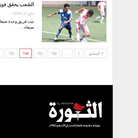
الشعب يحقق فوزه 
مايو 17, 2019
ثبت فريق وحدة صنعاء 
صنعاء…
السابق
1
…
742
743
744
745