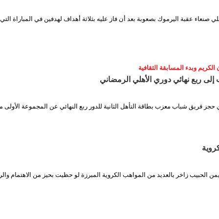
أهلي صنعاء عقبة اليرموك بصعوبة بعد أن فاز عليه بثلاثة أهداف لهدفين في المباراة الت
 الكريم وبدء المسابقة الثقافية
لى ربع نهائي دوري الأهلي الرمضاني
 حجز فريق شباب معزب بطاقة التأهل الثانية للدور ربع النهائي عن المجموعة الأولى 
روية
يمن الحبيب زاخر بالعديد من المواهب الكروية المبرزة لو حظيت بحيز من الاهتمام والر