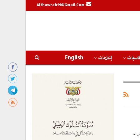
Althawrah99@gmail.com
اسبات
إعلانات
English
هلي…