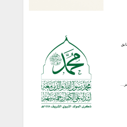
ابق
قفز…