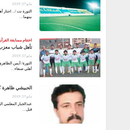
مايو 17, 2019
الثورة نت /... اجتاز 
بينهما…
اختتام مسابقة القرآن
تأهل شباب معزب إ
مايو 17, 2019
الثورة/ أيمن الظاهري
أهلي صنعاء…
الحبيشي ظاهرة ك
مايو 17, 2019
عبدالجبار المعلمي ال
قبل…