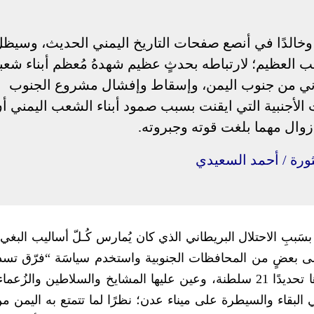
 مشهودًا وخالدًا في أنصع صفحات التاريخ اليمني الحديث، وسيظ
عب العظيم؛ لارتباطه بحدثٍ عظيم شهدهُ مُعظم أبناء شعبن
طاني من جنوب اليمن، وإسقاط وإفشال مشروع الجنوب
الأجنبية التي ايقنت بسبب صمود أبناء الشعب اليمني أ
زوال مهما بلغت قوته وجبروته.
ثورة / أحمد السعيدي
سَببِ الاحتلال البريطاني الذي كان يُمارس كُـلّ أساليب البغي
لى بعضٍ من المحافظات الجنوبية واستخدم سياسَة “فرّق تسد
بتقسيم المجتمع، إلى سلطنات صغيرة بلغ عددها تحديدًا 21 سلطنة، وعين عليها المشايخ والسلاطين وا
البقاء والسيطرة على ميناء عدن؛ نظرًا لما تتمتع به اليمن م