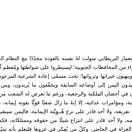
ر البريطاني سولت لهُ نفسه بالعودة مجدّدًا مع النظام ال
زاء من المحافظات الجنوبية؛ ليسيطروا على شواطئها ومُعظم أر
وينهبون خيراتها وثرواتها؛ تحت مسمّى إعادة الشرعية المزعو
ُعيدون اليمن إلى أوضاعه السابقة ويحقّقون ما يُريدون، ومن
ون في أحضان الملكية والرجعية، ورغم ما تعرض له الشعب م
ومؤامرات عدائية، إلا إنهُ ما زال شعبًا قويًّا بقوته إيمانه،
فريقه، ولا أحد قادر على نزع هُــوِيَّته الإيمانية، فاليمن سيبق
ه، ولا أحد قادر على انتزاع شيئًا من حقوقه وممتلكاته، فكم
غزاة في الحاضر، وكلّ من يُفكر في غزوها فليعلم بأنه سَيُ