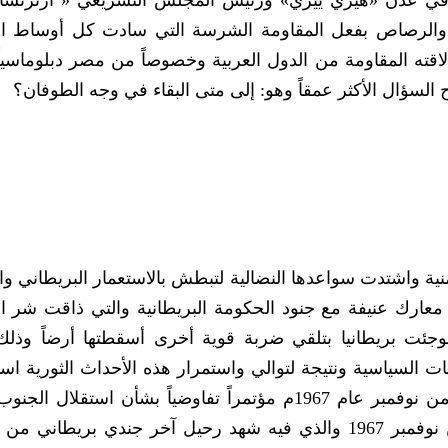
ة في عدن «هيري ييري» ورئيس المجلس التشريعي « آرثرتش
ار والرصاص بفعل المقاومة الشرسة التي سادت كل أوساط 
اقته المقاومة من الدول العربية وخصوصاً من مصر دبلوماسياً و
لسؤال الأكثر عمقاً وهو: إلى متى البقاء في وجه الطوفان؟
لمقاومة اليمنية واشتدت سواعدها النضالية لتبطش بالاستعمار البريطاني 
عارك عنيفة مع جنود الحكومة البريطانية والتي ذاقت شر ال
وجئت بريطانيا بتلقي ضربة قوية أخرى أسقطتها أرضاً وذلك
 السياسية ونتيجة لتوالي واستمرار هذه الأحداث الثورية ا
مدينة جنيف في الـ 22 من نوفمبر وحتى الـ 27من نوفمبر عام 1967م مؤتمراً تفاوضياً بشأن استق
انتهى بتوقيع وثيقة الاستقلال في يوم الـ 29 من نوفمبر 1967 والذي فيه شهد رحيل آخر جندي بريط