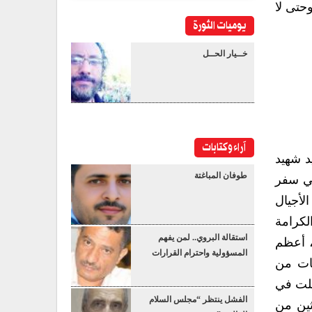
وحتى لا
يوميات الثورة
خــيار الحــل
آراء وكتابات
ردفان على يد شهيد
طوفان المباغتة
مبر 1967م مراحل نضالية في سفر
لأجيال
لكرامة
استقالة البروي.. لمن يفهم
، أعظم
المسؤولية واحترام القرارات
نات من
للت في
الفشل ينتظر “مجلس السلام
ثين من