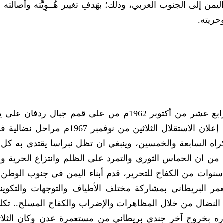
 إلى الجنوب العربي، وذلك؛ بهَدفِ تغيير هُــوِيَّته وأصالته 
حريته.
بين الطلقة الأولى التي تفجرت شرارتها في الرابع عشر من أكتوبر 1962م من على قمم جبال 
أكتوبر المناضل راجح غالب بن لبوزة.. وبين يوم إعلان الاستقلال الثلاثين من نوف
ذكراه السابعة والخمسين، وينبغي ان تظل نبراسا يقتدي به كل ا
ة من ان الحماس الثوري والتمرد على الظلم وانتزاع الحرية وا
ع سنوات من الكفاح للتحرير، قدم أبناء اليمن في جنوب الوطن
 البريطاني بمشاركة مختلف الأطياف والتوجهات والتكوي
يرة النضال من خلال المظاهرات والإضراب والكفاح المسلح.. تك
من وتحرره بخروج آخر جندي بريطاني من مستعمرة عدن وكان الثلا