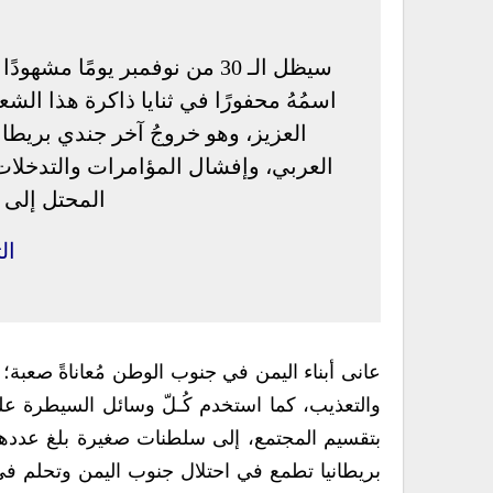
سيظل الـ 30 من نوفمبر يومًا
اسمُهُ محفورًا في ثنايا ذاكرة هذا الش
العزيز، وهو خروجُ آخر جندي بري
العربي، وإفشال المؤامرات والتدخلات 
المحتل إلى 
ال
عانى أبناء اليمن في جنوب الوطن مُعاناةً صعبة؛ ب
والتعذيب، كما استخدم كُـلّ وسائل السيطرة ع
بريطانيا تطمع في احتلال جنوب اليمن وتحلم في 