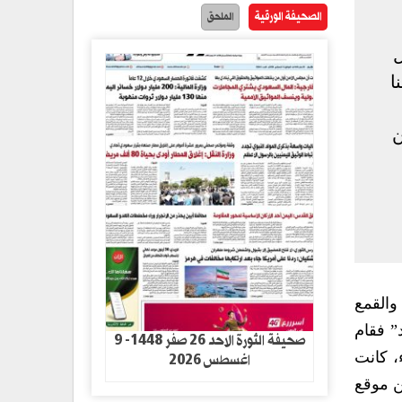
الصحيفة الورقية
الملحق
ل
ا
ن
 والقمع
” فقام
صحيفة الثورة الاحد 26 صفر 1448- 9
اغسطس 2026
لزُعماء، كانت
ن موقع