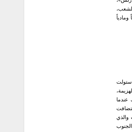
ارلس»،
الشعب،
مادياً
واستولت
هزيمة،
 عندما
ستضافت
لال الجنوب والذي
اني من الجنوب