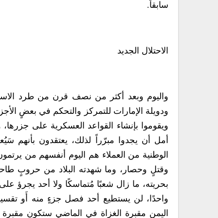
سابقاً.
الاحتلال الجديد
واليوم وبعد أكثر من نصف قرن من طرد الاستعما
ودويلة الإمارات للتمركز والتحكم في بعضٍ الأج
ويقوموا بإنشاء القواعد العسكرية على جزرها، 
أمل أن يجدوا مبرّراً لذلك، يعتقدون بأنهم سَي
الوطنية من العملاء هم اليوم أنفسهم من يرتم
وقتلٍ وحصار، وما شهدته البلاد من حروبٍ طاحنة، 
بحريته، ما زال شعبًا مُتماسكًا ولا أحد يجرؤ على ت
واحدًا، لن يستطيع أحد فصل جزءٍ منه أَو تقسيم
اليمن مقبرة الغزاة في الماضي ستكون مقبرة ال