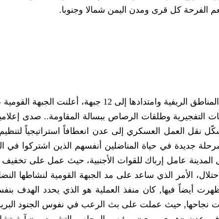
تعم الفرحة كل قرى ومدن اليمن شمالا وجنوبا.
بعد تشعب المواجهات مع القوات البريطانية في المناطق الريفية وامتدادها إلى 12 جبهة، أعلنت
ات التفجيرية وطلقات الرصاص ببسالة المقاومة.. صدى إعلاميا 
ل نقل العمل العسكري إلى عدن انعطافاً استراتيجياً لتنظيم 
ّل مرحلة جديدة في حياة المناضلين أنفسهم الذين اشتركوا في ا
 المدينة عامل إرباك للقوات الأجنبية، حيث عمل على تخفيف
حتلال، الأمر الذي ساعد على مد الجبهة القومية لنشاطها النضا
رت أيضاً فيها, كان منفذ العملية هو الذي يحدد الهدف بنف
ليات نجاحها, حيث عملت على بث الرعب في نفوس الجنود البريط