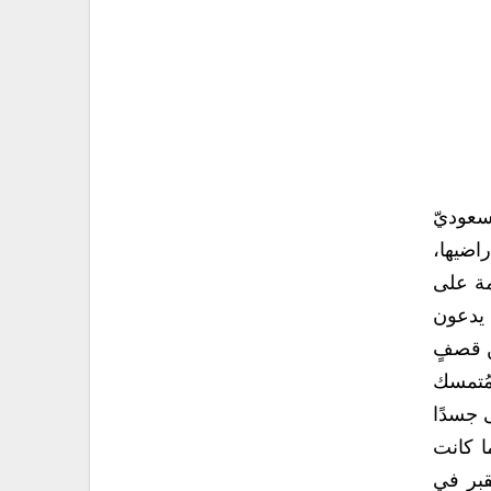
سعوديّ
اضيها،
مة على
 يدعون
ن قصفٍ
 مُتمسك
ى جسدًا
ا كانت
قبر في