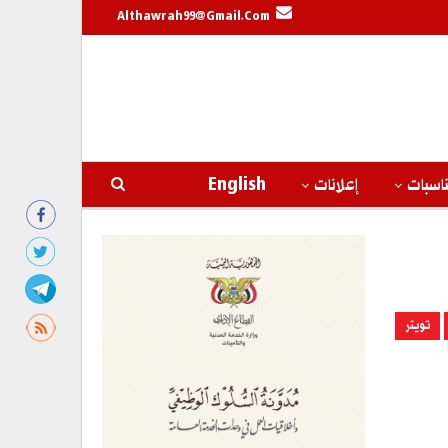
Althawrah99@gmail.com
اسبات
إعلانات
English
تويتر