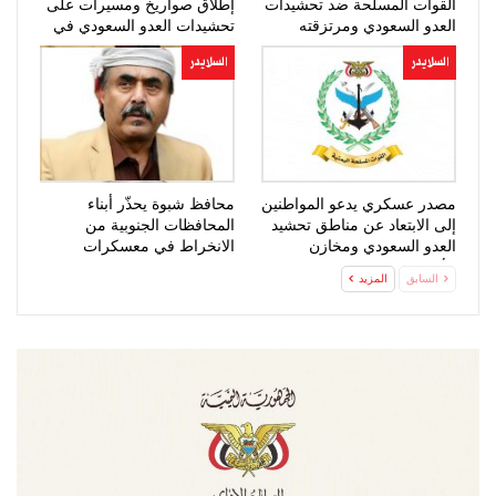
القوات المسلحة ضد تحشيدات
إطلاق صواريخ ومسيرات على
العدو السعودي ومرتزقته
تحشيدات العدو السعودي في
المخا
السلايدر
السلايدر
مصدر عسكري يدعو المواطنين
محافظ شبوة يحذّر أبناء
إلى الابتعاد عن مناطق تحشيد
المحافظات الجنوبية من
العدو السعودي ومخازن
الانخراط في معسكرات
الأسلحة
التحشيد للعدو…
السابق
المزيد