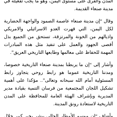
المدن والقرى على مستوى اليمن، وهو ما يجب تفعيله في
مدينة صنعاء القديمة.
وقال “إن مدينة صنعاء عاصمة الصمود والواجهة الحضارية
لكل اليمن، التي قهرت العدو الاسرائيلي والامريكي
واذيالهم من الخونة والمرتزقة، تستحق من الجميع بذل
أقصى الجهود والعمل على تنفيذ مثل هذه المبادرات
المهمة للحفاظ على معالمها وطابعها التاريخي العريق”.
وأشار إلى “إن ما يربطنا بمدينة صنعاء التاريخية خصوصا،
ومدننا التاريخية عموما هو رابط روحي يتجاوز رابط
المسئولية أمام الله سبحانه وتعالى”.. مؤكدا على أهمية
تشكيل اللجان المجتمعية من فرسان التنمية بقيادة مدير
المديرية وبإشراف الهيئة العامة للمحافظة على المدن
التاريخية لاستعادة رونق المدينة.
وأضاف “إن موسم الأمطار الحالي يبشر بخير كبير خلال