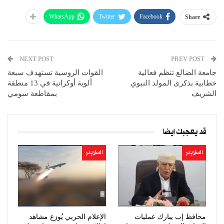
WhatsApp
Twitter
Facebook
Share
NEXT POST
PREV POST
جامعة الضالع تنظم فعالية
القوات الروسية تستهدف سبعة
خطابية بذكرى المولد النبوي
ألوية أوكرانية في 13 منطقة
الشريف
بمقاطعة سومي
قد يعجبك ايضا
السلايدر
السلايدر
محافظ إب يبارك عمليات
الإعلام الحربي يُوزع مشاهد