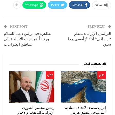
WhatsApp
Twitter
Facebook
Share
NEXT POST
PREV POST
البرلمان الإيراني: ينتظر
مظاهرة في برلين دعماً للسلام
“إسرائيل” انتقامٌ أقسى مما
ورفضاً لإمدادات الأسلحة إلى
سبق
مناطق الصراعات
قد يعجبك ايضا
دولي
دولي
إيران تتصدى لأهداف معادية
رئيس مجلس الشورى
عند مدخل مضيق هرمز
الإيراني: الترهيب والأخبار