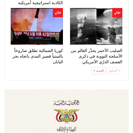
الكاذبة استراتيجية أمريكية
فاشلة
دولي
دولي
الصليب الأحمر يحذّر العالم من
كوريا الشمالية تطلق صاروخاً
الأسلحة النووية في ذكرى
بالستياً قصير المدى باتجاه بحر
القصف الذرّي الأمريكي
اليابان
لهيروشيما
السابق
المزيد