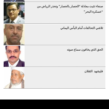
صنعاء تثبت معادلة “الحصار بالحصار” وتحذر الرياض من
“عسكرة البحر”
تلاشي التحالفات أمام البأس اليماني
الحق الذي يخافون سماع صوته
فليشهد الثقلان