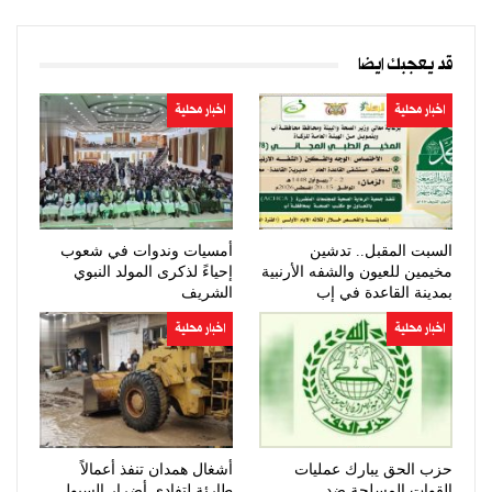
قد يعجبك ايضا
اخبار محلية
اخبار محلية
السبت المقبل.. تدشين
أمسيات وندوات في شعوب
مخيمين للعيون والشفه الأرنبية
إحياءً لذكرى المولد النبوي
بمدينة القاعدة في إب
الشريف
اخبار محلية
اخبار محلية
حزب الحق يبارك عمليات
أشغال همدان تنفذ أعمالاً
القوات المسلحة ضد
طارئة لتفادي أضرار السيول