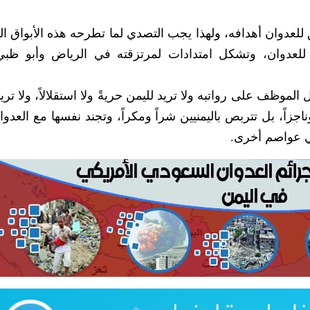
قق للعدوان أهدافه، ولهذا يجب التصدي لما تطرحه هذه الأبواق ا
للعدوان، وتشكل امتدادات لمرتزقته في الرياض وأبو ظب
 الموظف على رواتبه ولا تريد لليمن حريةً ولا استقلالاً، ولا تري
ناجزاً، بل تتربص باليمنيين شراً ومكراً، وتجند نفسها مع العدو
ي عواصم أخرى.