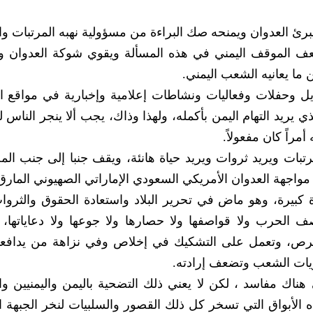
برئ العدوان ويمنحه صك البراءة من مسؤولية نهبه المرتبات وا
عف الموقف اليمني في هذه المسألة ويقوي شوكة العدوان 
ما يعانيه الشعب اليمني.
يل وحفلات وفعاليات ونشاطات إعلامية وإخبارية في مواقع ا
ي يريد التهام اليمن بأكمله، ولهذا وذاك، يجب ألا ينجر الناس 
مراً كان مفعولاً.
رتبات ويريد ثروات ويريد حياة هانئة، ويقف جنبا إلى جنب الم
واجهة العدوان الأمريكي السعودي الإماراتي الصهيوني المارق
بيرة، وهو ماض في تحرير البلاد واستعادة الحقوق والثروا
 الحرب ولا قواصفها ولا حصارها ولا جوعها ولا دعاياتها، 
والحرص، وتعمل على التشكيك في إخلاص وفي نزاهة من يداف
يات الشعب وتضعف إرادته.
اك مفاسد ، لكن لا يعني ذلك التضحية باليمن واليمنيين وا
 الأبواق التي تسخر كل ذلك القصور والسلبيات لنخر الجبهة ال