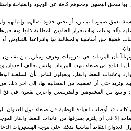
ا بها سحق اليمنيين ومحوهم كافة عن الوجود واستباحة واست
ة تعمق صمود اليمنيين، أو تحيي جذوة نضالهم وإيمانهم وار
ليه وآله وسلم، وباستجرار العناوين المطلبية ذاتها وتسخيرها
تبات قضية حق أساسية والمطالبة بها وانتزاعها بالتفاوض أو 
ان.
وبهتاناً بأن المرتبات في بدرومات وغرف ومنازل من يقاتلون ا
 بأن القيادة في صنعاء تنهب المرتبات وليس تحالف العدوان وم
وارد وعائدات النفط والغاز، ويقولون للناس بأن السلطة الوط
م وتريد حتى أن تمنعهم من المطالبة بها، إلى آخر ذلك من
داد واسع من المشبوهين والمتربصين وآخرين يقعون في فخ ا
كانت قد أوصلت القيادة الوطنية في صنعاء دول العدوان إلى
مامه إلا في أن يلتزم بصرفها من عائدات النفط والغاز الموج
 العدوان التقاط أنفاسها متكئة على موجة الهستيريات الدعائي