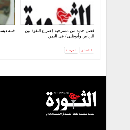
فصل جديد من مسرحية {صراع النفوذ بين
فتنة ديسم
الرياض وأبوظبي} في اليمن
السابق
المزيد