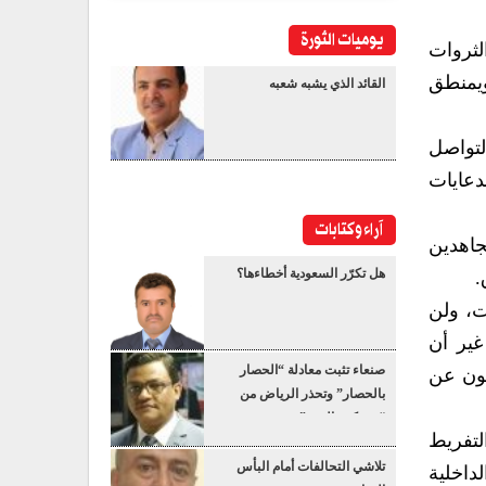
يوميات الثورة
لثروات
ويمنطق
القائد الذي يشبه شعبه
لتواصل
لدعايات
آراء وكتابات
جاهدين
هل تكرّر السعودية أخطاءها؟
.
ت، ولن
غير أن
صنعاء تثبت معادلة “الحصار
عون عن
بالحصار” وتحذر الرياض من
“عسكرة البحر”
لتفريط
تلاشي التحالفات أمام البأس
داخلية