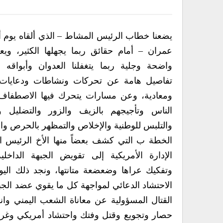
يضعنا خطاب الرئيس المشاط – الذي ألقاه يو
عمران – أمام حقائق ربما يجهلها الكثير، ويعي
واضحة وجلية ربما يتغفلنا العدوان وأبواقه 
تفاصيل هامة عن تحركات ونشاطات ودعايا
ومعادية، وعن مسارات يتحرك فيها الاصطفاف ا
الناس وتأجيجهم بالزيف والزور والتضليل وا
والتلبس للوطنية والإخلاص والتمظهر بالحرص وال
الخطة ب التي كشف بعضاً منها الأخ الرئيس 
الإدارة الأمريكية إلى تقويض الجبهة الداخل
وتفكيك عراها وضعضعة متانتها، ونجد ذلك اليوم 
الاحتشاد الدعائي لمواجهة كل ما يقوي عضد الج
القتال المسؤولية عن معاناة الشعب اليمني وانق
حصار وتجويع وقتل وفتك واحتشاد أمريكي وغر