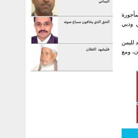
اليماني
لمأجورة
الحق الذي يخافون سماع صوته
ي ودبي
د لليمن
فليشهد الثقلان
ان، ومع