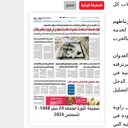
لاب كل
الصحيفة الورقية
الملحق
تباطهم
 لخدمة
بالحرب
لعدوان
رتزقته
نية في
 الدجل
لتضليل
 زاوية
صحيفة الثورة الجمعه 24 صفر 1448- 7
اغسطس 2026
ودة في
ة التي