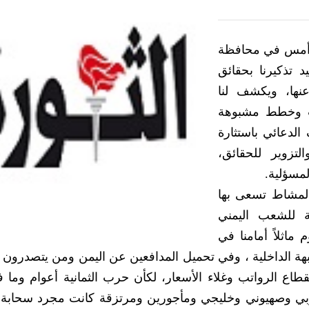
م أمس في محافظة
د تذكيرنا بحقائق
عنها، ويكشف لنا
ت وخطط مشبوهة
لدعائي باستثارة
لتزوير للحقائق،
مسؤلية.
المشاط تسعى بها
ية للشعب اليمني
ماثلاً أمامنا في
بهة الداخلية ، وفي تحميل المدافعين عن اليمن ومن يتصدرو
طاع الرواتب وغلاء الأسعار، لكأن حرب الثمانية أعوام وما ف
بي وصهيوني وخليجي ومأجورين ومرتزقة كانت مجرد سحابة