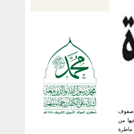
ن صفوف
يها من
 ماطرة