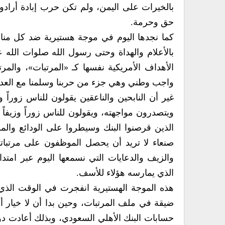
بالخيرات على اليمن، ولم تكن حرب إبادة أرادو
حق وحرمة.
كما نجدها اليوم في موجة هستيرية ضد كل مناسب
بالأعلام والهداة وحتى رسول الله صلوات الله ع
الأهداف الأمريكية نفسها كـ «المرتبات»، والمر
واجب وطني وهي جزء من حربنا وسلمنا مع العدو
غير أن النابحين والناعقين يقولون للناس زوراً 
ويتصدرون مواجهته، ويقولون للناس زوراً وزيفاً
الذين قرصنوا البنك وسيطروا على الودائع والم
صنعاء لا تريد أن يحصل الموظفون على مرتباته
والزيف والدعايات التي نسمعها اليوم عبر امت
الذي يمارسه هؤلاء للأسف.
هذه الموجة الهستيرية انفجرت في الوقت الذي 
ضيقة في ملف المرتبات، وحين بدا أن لا خيار أ
حسابات البنك الأهلي السعودي، وبذلك أعادت دول