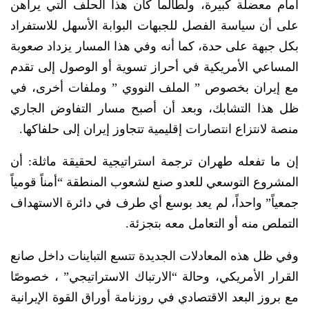
أمام معضلة كبيرة، ولطالما كان هذا الحلف التي يراهن
على أن سياسة الفصل للجبهات البوابة الأسهل للاستفراد
بكل جبهة على حدة، كما أنه وفي هذا المسار يزداد صعوبة
المساعي الأمريكية في أحراز تسوية أو الوصول إلى تقدم
مع إيران بخصوص ” الملف النووي ” وملفات أخرى، في
ظل هذا التشابك، وبعد أن أصبح مسار التفاوض الجاري
منصة لانتزاع انتصارات إقليمية تتجاوز إيران إلى حلفاكها.
إن ما تفعله طهران ترجمة استراتيجية لحقيقة ماثلة: أن
المشروع التوسعي للعدو صنع لشعوب المنطقة “أمناً قومياً
جمعياً” واحداً، لم يعد بوسع أي طرف في دائرة الاستهداف
التملص منه أو التعامل معه بتجزئة.
وفي ظل هذه المعادلات الجديدة تتسع التباينات داخل صانع
القرار الأمريكي، وحالة “الارتباك الاستراتيجي” ، خصوصًا
مع بروز البعد الاقتصادي في روزنامة أوراق القوة الإيرانية