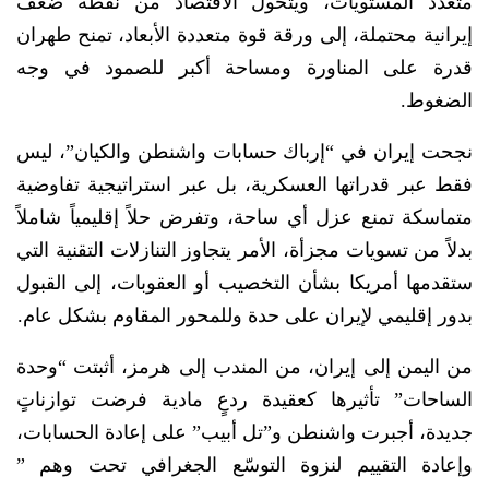
متعدد المستويات، ويتحول الاقتصاد من نقطة ضعف
إيرانية محتملة، إلى ورقة قوة متعددة الأبعاد، تمنح طهران
قدرة على المناورة ومساحة أكبر للصمود في وجه
الضغوط.
نجحت إيران في “إرباك حسابات واشنطن والكيان”، ليس
فقط عبر قدراتها العسكرية، بل عبر استراتيجية تفاوضية
متماسكة تمنع عزل أي ساحة، وتفرض حلاً إقليمياً شاملاً
بدلاً من تسويات مجزأة، الأمر يتجاوز التنازلات التقنية التي
ستقدمها أمريكا بشأن التخصيب أو العقوبات، إلى القبول
بدور إقليمي لإيران على حدة وللمحور المقاوم بشكل عام.
من اليمن إلى إيران، من المندب إلى هرمز، أثبتت “وحدة
الساحات” تأثيرها كعقيدة ردعٍ مادية فرضت توازناتٍ
جديدة، أجبرت واشنطن و”تل أبيب” على إعادة الحسابات،
وإعادة التقييم لنزوة التوسّع الجغرافي تحت وهم ”